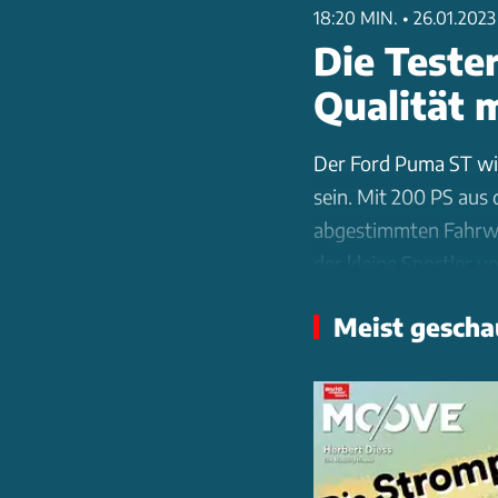
18:20 MIN.
•
26.01.2023
Die Tester
Qualität 
Der Ford Puma ST wi
sein. Mit 200 PS aus 
abgestimmten Fahrwer
der kleine Sportler v
Schaltung und ein sp
Meist gescha
Innenraum deutliche 
dominieren das Cockp
Geräuschdämmung könn
Verarbeitungsqualit
erfüllen.