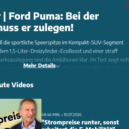
 | Ford Puma: Bei der
muss er zulegen!
ll die sportliche Speerspitze im Kompakt-SUV-Segment
dem 1,5-Liter-Dreizylinder-EcoBoost und einer straff
ksauslegung sind die Ambitionen klar. Im Test zeigt sich
Mehr Details
on seiner dynamischen Seite: Direktes Handling, knackige
ritziger Motor machen Laune. Allerdings offenbart der
ute Videos
Schwächen bei der Materialqualität. Harte Kunststoffe
it, Spaltmaße fallen ungleichmäßig aus. Auch die
te besser sein. Trotz sportlicher Qualitäten: Bei der
ät muss Ford nachbessern, um den Premiumanspruch zu
48:46 MIN. • 10.07.2026
"Strompreise runter, sonst