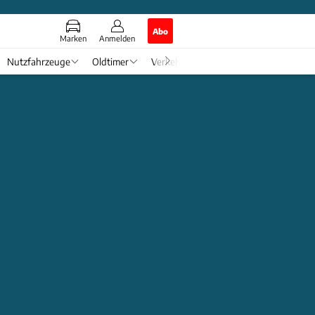
Abo
Marken
Anmelden
Nutzfahrzeuge
Oldtimer
Verkehr
Tech & Zukunft
Auto