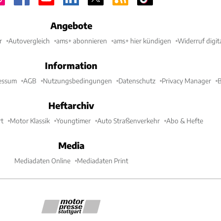
Angebote
r
Autovergleich
ams+ abonnieren
ams+ hier kündigen
Widerruf digit
Information
essum
AGB
Nutzungsbedingungen
Datenschutz
Privacy Manager
B
Heftarchiv
t
Motor Klassik
Youngtimer
Auto Straßenverkehr
Abo & Hefte
Media
Mediadaten Online
Mediadaten Print