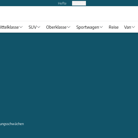
Hefte
Produkte
ittelklasse
SUV
Oberklasse
Sportwagen
Reise
Van
itungsschwächen