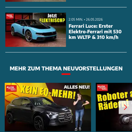
bleibt der RS Q3 als Verbrenner-Finale mit dem
legendären 2,5-Liter-Turbo-Fünfzylinder. Marktstart
2:05 MIN. • 26.05.2026
ist Ende 2024, die Produktion erfolgt im ungarischen
Ferrari Luce: Erster
Elektro‑Ferrari mit 530
Györ.
km WLTP & 310 km/h
MEHR ZUM THEMA NEUVORSTELLUNGEN