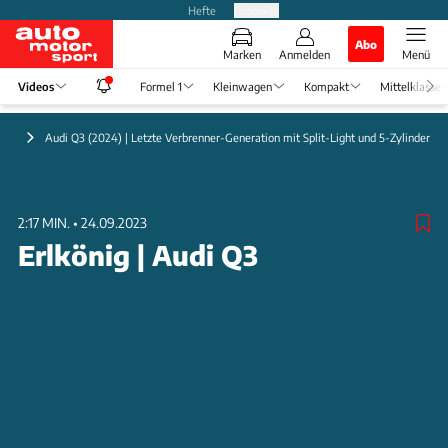
Hefte
Produkte
Abo
Marken
Anmelden
Menü
Videos
Formel 1
Kleinwagen
Kompakt
Mittelklasse
gen
Audi Q3 (2024) | Letzte Verbrenner-Generation mit Split-Light und 5-Zylinder
2:17 MIN.
•
24.09.2023
Erlkönig | Audi Q3