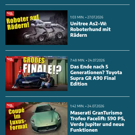
allen Dimensionen und basiert auf dem MQB Evo.
1:03 MIN. • 27.07.2026
ANZEIGE
Unitree As2-W:
Roboterhund mit
Rädern
7:48 MIN. • 24.07.2026
Das Ende nach 5
Generationen? Toyota
Supra GR A90 Final
Edition
1:42 MIN. • 24.07.2026
Maserati GranTurismo
Trofeo Facelift: 590 PS,
Unter der Haube arbeitet ein Plug-in-Hybrid mit
Verde Jupiter und neue
Funktionen
rund 100 km elektrischer Reichweite. Das Highlight