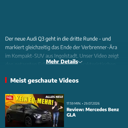
Der neue Audi Q3 geht in die dritte Runde - und
markiert gleichzeitig das Ende der Verbrenner-Ära
im Kompakt-SUV aus Ingolstadt. Unser Video zeigt
Mehr Details
den getarnten Erlkönig mit der charakteristischen
Split-Light-Front im Stil des Q6 E-Tron.
Meist geschaute Videos
Die Aufnahmen offenbaren die wichtigsten Design-
Merkmale: Oben sitzen schmale LED-
17:59 MIN. • 29.07.2026
Tagfahrleuchten, darunter die Hauptscheinwerfer.
Review: Mercedes Benz
Auffällig sind die kräftig ausgestellten Kotflügel und
GLA
starke Sicken in den Türen. Der neue Q3 wächst in