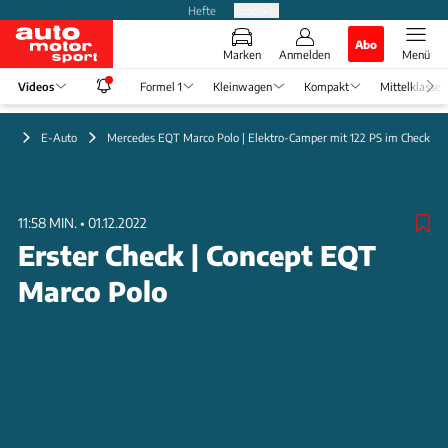
Hefte
Produkte
Abo
Marken
Anmelden
Menü
Videos
Formel 1
Kleinwagen
Kompakt
Mittelklasse
eo
E-Auto
Mercedes EQT Marco Polo | Elektro-Camper mit 122 PS im Check
11:58 MIN.
•
01.12.2022
Erster Check | Concept EQT
Marco Polo