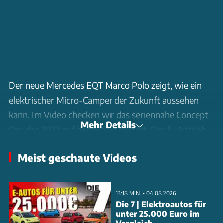
Der neue Mercedes EQT Marco Polo zeigt, wie ein
elektrischer Micro-Camper der Zukunft aussehen
kann. Im Video checken wir das seriennahe Concept
Mehr Details
Car, das 2023 auf den Markt kommt. Der E-Antrieb
leistet 122 PS, die 45-kWh-Batterie sitzt
Meist geschaute Videos
crashgeschützt vorm Hinterrad. Besonders clever:
Der komplette Camping-Ausbau lässt sich in unter 5
Minuten ausbauen.
13:18 MIN. • 04.08.2026
Die 7 | Elektroautos für
unter 25.000 Euro im
Highlights sind das Aufstelldach mit 1,97 Meter
Vergleich