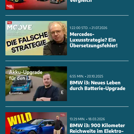
langer Liegefläche, eine versenkbare Spüle plus 16-
Liter-Kühlbox und gleich zwei Kochmöglichkeiten -
per Induktion oder Gas. Praktisch: Ein Solarpanel auf
1:22:00 STD. • 21.07.2026
dem Dach und eine herausnehmbare Zusatzbatterie
Mercedes-
Luxusstrategie? Ein
machen den Camper autark. Mit weniger als 2 Meter
Übersetzungsfehler!
Höhe passt er in jede Garage. Wir zeigen alle Details
des durchdachten Innenraums und erklären die
Besonderheiten des elektrischen Camping-Vans.
6:55 MIN. • 20.10.2025
BMW i3: Neues Leben
ANZEIGE
durch Batterie-Upgrade
13:29 MIN. • 18.03.2026
BMW i3: 900 Kilometer
Reichweite im Elektro-