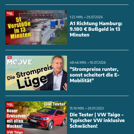
mit chinesischen Herstellern und Tesla aufnehmen.
Der Puma-Nachfolger könnte eines der ersten
1:22 MIN. • 29.07.2026
Modelle sein. Nach massiven Verlusten von 4,7
A1 Richtung Hamburg:
9.180 € Bußgeld in 13
Milliarden Dollar im E-Auto-Segment 2023 setzt
Minuten
Ford damit auf einen Neustart bei günstigen
Elektrofahrzeugen.
48:46 MIN. • 10.07.2026
ANZEIGE
"Strompreise runter,
sonst scheitert die E-
Mobilität"
15:19 MIN. • 29.01.2023
Die Tester | VW Taigo -
Typischer VW inklusive
Schwächen!