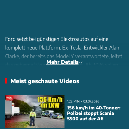
Ford setzt bei günstigen Elektroautos auf eine
komplett neue Plattform. Ex-Tesla-Entwickler Alan
Clarke, der bereits das Model Y verantwortete, leitet
Mehr Details
das geheime 'Skunkworks'-Projekt. Ab 2026 sollen
ein kompakter SUV und ein Pick-up mit LFP-
Meist geschaute Videos
Batterien auf den Markt kommen - zu Preisen ab
umgerechnet 23.000 Euro.
1:22 MIN. • 03.07.2026
Die neue Budget-Plattform wird im kalifornischen
156 km/h im 40‑Tonner:
Polizei stoppt Scania
Entwicklungszentrum Long Beach mit 450
S500 auf der A6
Mitarbeitern vorangetrieben. Sie soll den Preiskampf