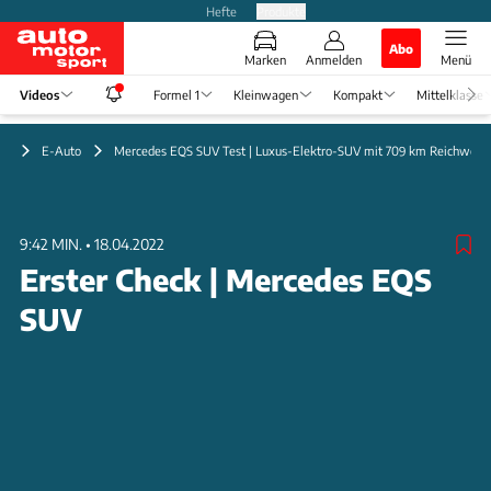
Hefte
Produkte
Abo
Marken
Anmelden
Menü
Videos
Formel 1
Kleinwagen
Kompakt
Mittelklasse
eo
E-Auto
Mercedes EQS SUV Test | Luxus-Elektro-SUV mit 709 km Reichweite
9:42 MIN.
•
18.04.2022
Erster Check | Mercedes EQS
SUV