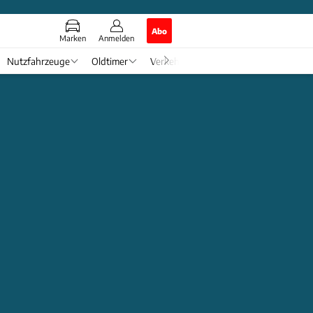
Abo
Marken
Anmelden
Nutzfahrzeuge
Oldtimer
Verkehr
Tech & Zukunft
Auto