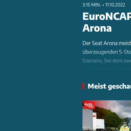
3:15 MIN.
•
11.10.2022
EuroNCAP-
Arona
Der Seat Arona meist
überzeugenden 5-Ste
Szenario, bei dem zwe
der spanische Crossov
Punkte (83%), wobei 
Meist gescha
Seitenaufprall kritis
(83%). Beim Fußgänge
Sicherheitsausstattu
serienmäßigen Assi
Geschwindigkeitsassi