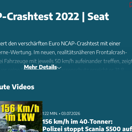
Crashtest 2022 | Seat
ert den verschärften Euro NCAP-Crashtest mit einer
rne-Wertung. Im neuen, realitätsnäheren Frontalcrash-
i Fahrzeuge mit jeweils 50 km/h aufeinander treffen, zeig
Mehr Details
er seine Stärken. Beim Insassenschutz erreicht er 31,8
nur die etwas zu starke Fahrerauslenkung beim
ute Videos
iert wird. Die Kindersicherheit überzeugt mit 40,8 Punkten
rschutz erzielt der Arona 35,5 Punkte (65%). Die
ng wird mit 11,3 Punkten (70%) bewertet. Besonders die
stenzsysteme wie autonomes Bremsen und
1:22 MIN. • 03.07.2026
156 km/h im 40‑Tonner:
stent tragen zum guten Gesamtergebnis bei.
Polizei stoppt Scania S500 auf