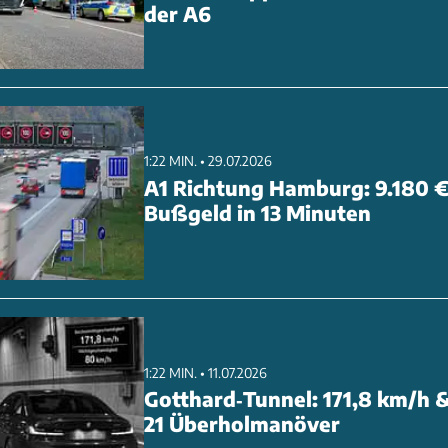
der A6
1:22 MIN. • 29.07.2026
A1 Richtung Hamburg: 9.180 
Bußgeld in 13 Minuten
1:22 MIN. • 11.07.2026
Gotthard‑Tunnel: 171,8 km/h 
21 Überholmanöver