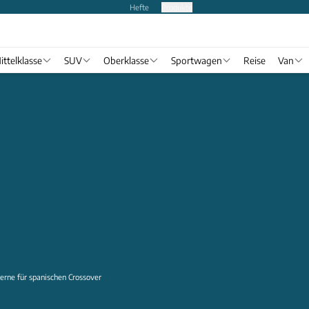
Hefte
Produkte
ittelklasse
SUV
Oberklasse
Sportwagen
Reise
Van
erne für spanischen Crossover