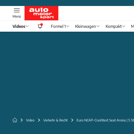
Menü
Videos
Formel 1
Kleinwagen
Kompakt
M
Video
Verkehr & Recht
Euro NCAP-Crashtest Seat Arona | 5 St