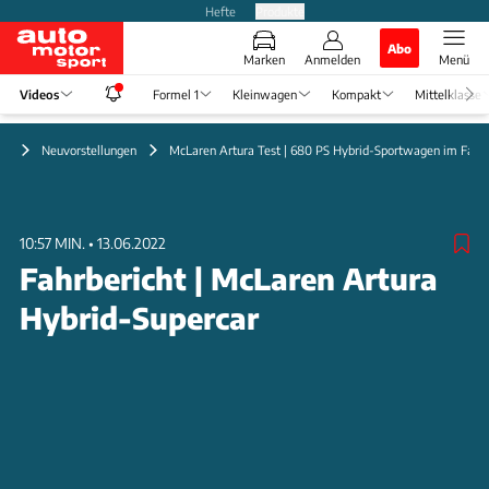
Hefte
Produkte
Abo
Marken
Anmelden
Menü
Videos
Formel 1
Kleinwagen
Kompakt
Mittelklasse
eo
Neuvorstellungen
McLaren Artura Test | 680 PS Hybrid-Sportwagen im Fahrb
10:57 MIN.
•
13.06.2022
Fahrbericht | McLaren Artura
Hybrid-Supercar