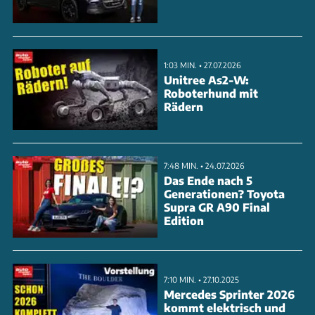
bis zu 30 Kilometer möglich. Beim Handling setzt
McLaren auf ein neues elektronisches
Sperrdifferenzial. Unser Testfahrer zeigt im Video, ob
1:03 MIN. • 27.07.2026
der Artura die hohen Erwartungen erfüllen kann und
Unitree As2-W:
Roboterhund mit
wie sich der erste McLaren-PHEV auf der Straße
Rädern
schlägt.
ANZEIGE
7:48 MIN. • 24.07.2026
Das Ende nach 5
Generationen? Toyota
Supra GR A90 Final
Edition
7:10 MIN. • 27.10.2025
Mercedes Sprinter 2026
kommt elektrisch und