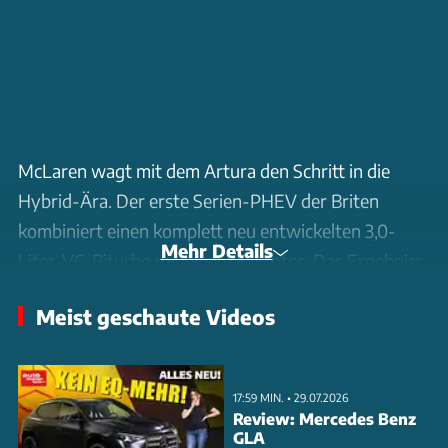
McLaren wagt mit dem Artura den Schritt in die
Hybrid-Ära. Der erste Serien-PHEV der Briten
kombiniert einen komplett neu entwickelten 3,0-
Mehr Details
Liter-V6-Biturbo mit einem E-Motor. Das Ergebnis:
680 PS Systemleistung und 720 Nm maximales
Meist geschaute Videos
Drehmoment. Der Verbrenner steuert 585 PS bei,
der E-Motor addiert 95 PS. Die neue Carbon-
Plattform wurde speziell für elektrifizierte Antriebe
17:59 MIN. • 29.07.2026
konzipiert. Trotz der schweren Batterie wiegt der
Review: Mercedes Benz
GLA
Artura nur 1.498 kg. Im rein elektrischen Modus sind