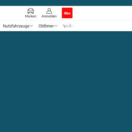
Abo
Marken
Anmelden
Nutzfahrzeuge
Oldtimer
Verkehr
Tech & Zukunft
Auto