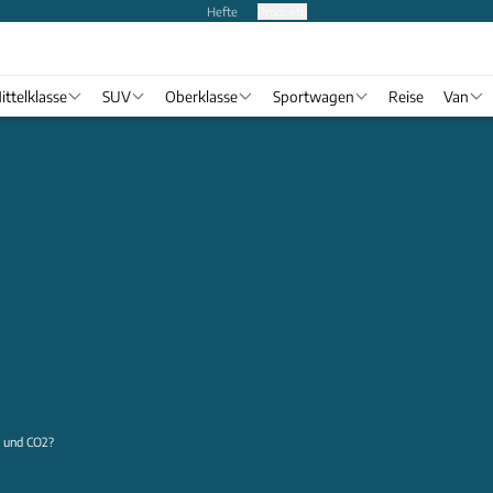
Hefte
Produkte
ittelklasse
SUV
Oberklasse
Sportwagen
Reise
Van
e und CO2?