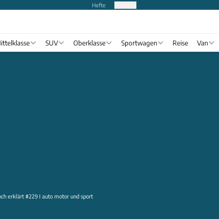
Hefte
Produkte
ittelklasse
SUV
Oberklasse
Sportwagen
Reise
Van
ch erklärt #229 I auto motor und sport