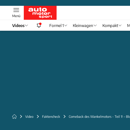
Menü
Videos
Formel 1
Kleinwagen
Kompakt
M
Video
Faktencheck
Comeback des Wankelmotors - Teil 1! – Blo