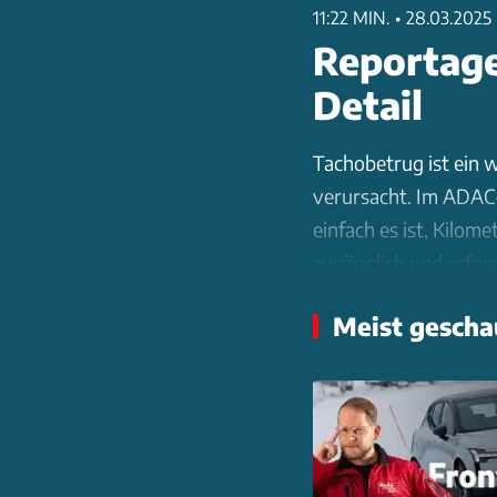
11:22 MIN.
•
28.03.2025
Reportage
Detail
Tachobetrug ist ein 
verursacht. Im ADAC
einfach es ist, Kilom
zugänglich und erfor
Möglichkeiten, sich z
Meist gescha
werden. Die Herstelle
Betrug zu verhindern.
effektiven Maßnahmen
Hintergründe und He