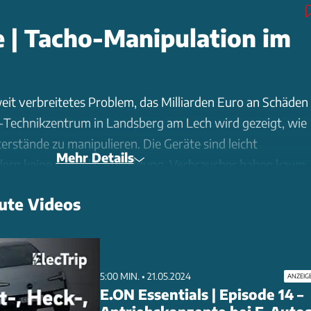
 | Tacho-Manipulation im
weit verbreitetes Problem, das Milliarden Euro an Schäden
-Technikzentrum in Landsberg am Lech wird gezeigt, wie
eterstände zu manipulieren. Die Geräte sind leicht
Mehr Details
dern keine spezielle Ausbildung. Verbraucher haben kaum
u schützen, da selbst Fahrzeughistorien oft manipuliert
ute Videos
r sind gefordert, ihre Fahrzeuge besser abzusichern, um
 Trotz einer EU-Richtlinie aus 2017 fehlt es jedoch an
. Sehen Sie sich das Video an, um mehr über die
rausforderungen zu erfahren.
5:00 MIN. • 21.05.2024
ANZEIG
E.ON Essentials | Episode 14 –