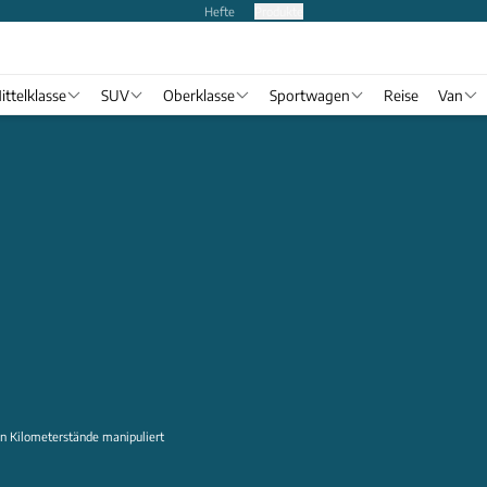
Hefte
Produkte
ittelklasse
SUV
Oberklasse
Sportwagen
Reise
Van
en Kilometerstände manipuliert