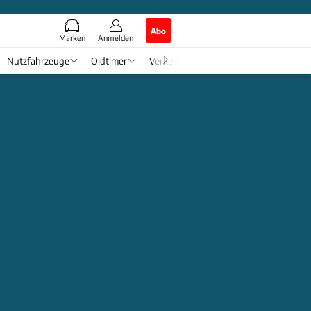
Abo
Marken
Anmelden
Nutzfahrzeuge
Oldtimer
Verkehr
Tech & Zukunft
Auto