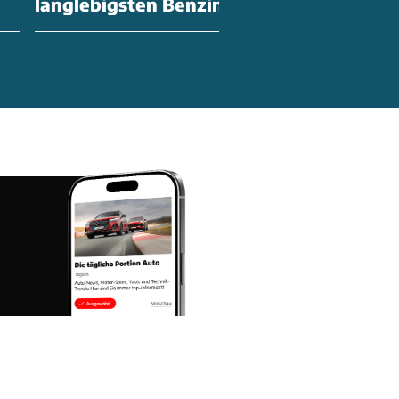
langlebigsten Benziner