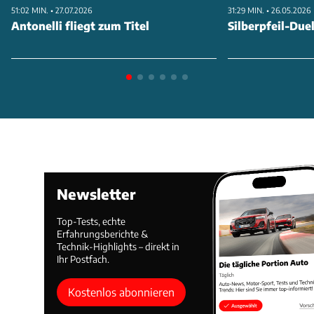
51:02 MIN. • 27.07.2026
31:29 MIN. • 26.05.2026
Farbschema des 312PB aus den 1970er-Jahren. Mit
Antonelli fliegt zum Titel
Silberpfeil-Duel
den Startnummern 50 und 51 schlagen die zwei
Einsatzfahrzeuge auch zahlentechnisch die Brücke in
die Vergangenheit.
ANZEIGE
Newsletter
Top-Tests, echte
Erfahrungsberichte &
Technik-Highlights – direkt in
Ihr Postfach.
Kostenlos abonnieren