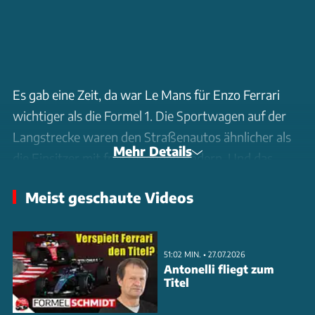
Es gab eine Zeit, da war Le Mans für Enzo Ferrari
wichtiger als die Formel 1. Die Sportwagen auf der
Langstrecke waren den Straßenautos ähnlicher als
Mehr Details
die Einsitzer mit freistehenden Rädern. Und das
verkaufte ihm Autos. Mit neun Siegen in Le Mans
Meist geschaute Videos
und 22 Titelgewinnen in der Sportwagen-WM zählte
Ferrari in den 1950er-, 1960er- und 1970er-Jahren zu
den erfolgreichsten Rennställen auf der Langstrecke.
51:02 MIN. • 27.07.2026
Antonelli fliegt zum
Rund 50 Jahre nachdem sich Ferrari 1973 mit dem
Titel
Modell 312PB aus der Szene verabschiedet hat,