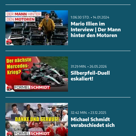
stellte man am Samstag (29.10.) offiziell das Auto für
das Comeback in der auferstandenen Langstrecken-
1:06:30 STD. • 14.01.2024
Weltmeisterschaft vor.
Mario Illien im
Interview | Der Mann
hinter den Motoren
ANZEIGE
31:29 MIN. • 26.05.2026
Silberpfeil-Duell
eskaliert!
32:42 MIN. • 23.12.2025
Michael Schmidt
verabschiedet sich