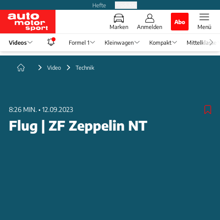
Hefte
Produkte
Abo
Marken
Anmelden
Menü
Videos
Formel 1
Kleinwagen
Kompakt
Mittelklasse
Video
Technik
8:26 MIN.
•
12.09.2023
Flug | ZF Zeppelin NT