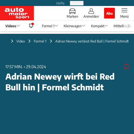
Hefte
Produkte
Abo
Marken
Anmelden
Menü
Videos
Formel 1
Kleinwagen
Kompakt
Mittelklasse
Video
Formel 1
Adrian Newey verlässt Red Bull | Formel Schmidt
17:57 MIN.
•
29.04.2024
Adrian Newey wirft bei Red
Bull hin | Formel Schmidt