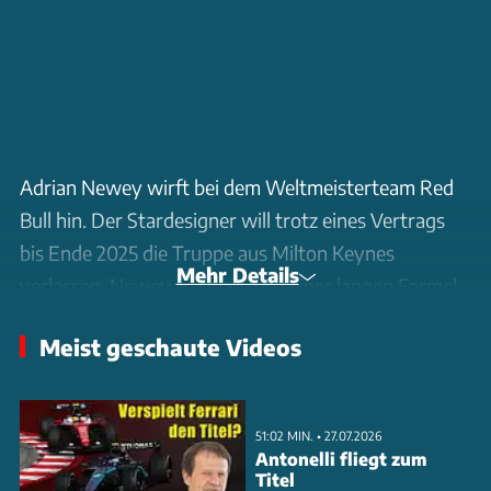
Adrian Newey wirft bei dem Weltmeisterteam Red
Bull hin. Der Stardesigner will trotz eines Vertrags
bis Ende 2025 die Truppe aus Milton Keynes
Mehr Details
verlassen. Newey zeichnete in seiner langen Formel-
1-Karriere schon viele Weltmeister-Autos. Unter
Meist geschaute Videos
anderem feierte Sebastian Vettel seine vier Titel in
Newey-Autos. Max Verstappen kommt aktuell in
den Genuss, Konstruktionen des Genies zu WM-
51:02 MIN. • 27.07.2026
Siegen zu pilotieren. Was waren die Gründe für
Antonelli fliegt zum
Titel
Neweys Entscheidung und zu welchem Team könnte