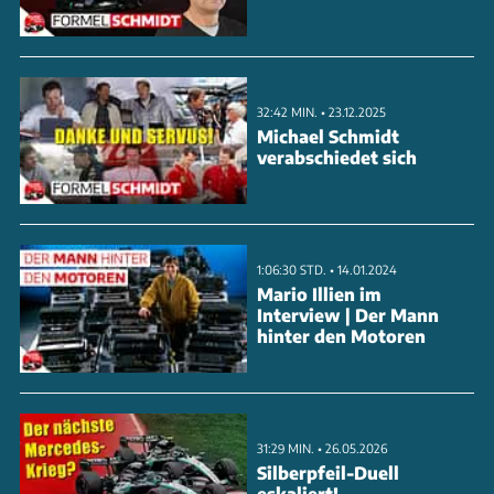
es den Engländer ziehen? Ferrari und Aston Martin
sollen schon ihr Interesse an Newey bekundet
haben. Und was ist mit Mercedes? Wir verraten
32:42 MIN. • 23.12.2025
Ihnen in einer neuen Folge Formel Schmidt die
Michael Schmidt
Details zum Newey-Beben.
verabschiedet sich
ANZEIGE
1:06:30 STD. • 14.01.2024
Mario Illien im
Interview | Der Mann
hinter den Motoren
31:29 MIN. • 26.05.2026
Silberpfeil-Duell
eskaliert!