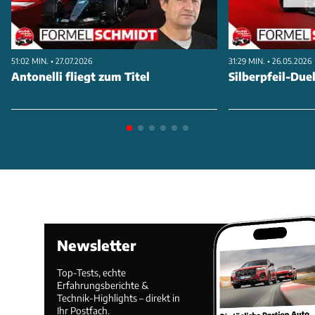
Newey. Wo wechselt der Stardesigner hin? Oder
wird er gar in Rente gehen? Auch auf den
bevorstehenden Europa-Auftakt in Imola werfen
51:02 MIN. • 27.07.2026
31:29 MIN. • 26.05.2026
wird einen Blick. Wie groß werden die Upgrade-
Antonelli fliegt zum Titel
Silberpfeil-Duel
Pakete sein, die Ferrari und Red Bull bringen?
Schauen Sie rein!
ANZEIGE
Newsletter
Top-Tests, echte
Erfahrungsberichte &
Technik-Highlights – direkt in
Ihr Postfach.