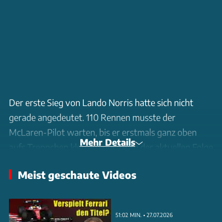
Der erste Sieg von Lando Norris hatte sich nicht
gerade angedeutet. 110 Rennen musste der
McLaren-Pilot warten, bis er erstmals ganz oben
Mehr Details
aufs Treppchen klettern durfte. In der aktuellen Folge
von "Formel Schmidt" sprechen unsere Experten
Meist geschaute Videos
darüber, warum der Knoten in Miami geplatzt ist und
ob man Norris zu den besten Fahrern der
Königsklasse zählen muss.
51:02 MIN. • 27.07.2026