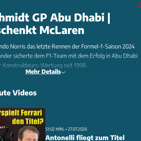
hmidt GP Abu Dhabi |
schenkt McLaren
do Norris das letzte Rennen der Formel-1-Saison 2024
nder sicherte dem F1-Team mit dem Erfolg in Abu Dhabi
der Konstrukteurs-Wertung seit 1998.
Mehr Details
te mit seiner Attacke in der ersten Kurve auf Oscar
ute Videos
l Würze in den WM-Kampf zwischen McLaren und Ferrari.
rehte Piastri um und kassierte für das Foul eine 10-
r Weltmeister bezeichnete die Stewards als "dumme
der Strafe nicht einverstanden.
51:02 MIN. • 27.07.2026
Antonelli fliegt zum Titel
auf den Plätzen zwei und drei mit Carlos Sainz und Charles