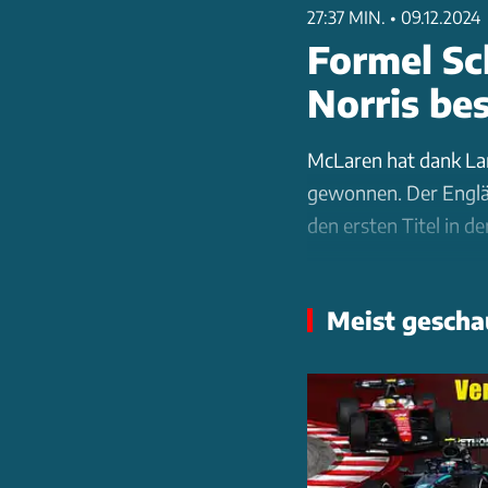
27:37 MIN.
•
09.12.2024
Formel Sc
Norris be
McLaren hat dank Lan
gewonnen. Der Englä
den ersten Titel in 
Max Verstappen brach
Meist gescha
Piastri aber nochma
Der Red-Bull-Fahrer d
Sekunden-Strafe. De
Idioten" und war mit 
Ferrari landete zwar 