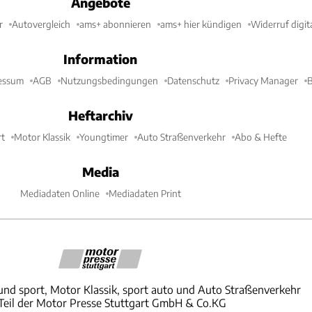
Angebote
r
Autovergleich
ams+ abonnieren
ams+ hier kündigen
Widerruf digit
Information
essum
AGB
Nutzungsbedingungen
Datenschutz
Privacy Manager
B
Heftarchiv
t
Motor Klassik
Youngtimer
Auto Straßenverkehr
Abo & Hefte
Media
Mediadaten Online
Mediadaten Print
und sport, Motor Klassik, sport auto und Auto Straßenverkehr
 Teil der Motor Presse Stuttgart GmbH & Co.KG