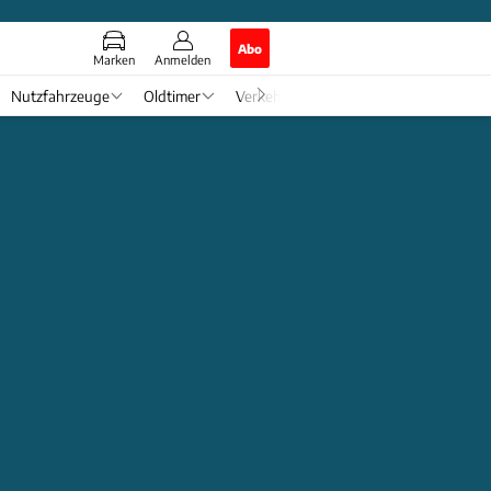
Abo
Marken
Anmelden
Nutzfahrzeuge
Oldtimer
Verkehr
Tech & Zukunft
Auto