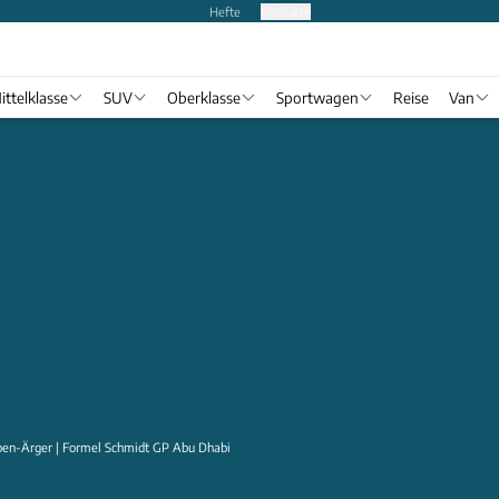
Hefte
Produkte
ittelklasse
SUV
Oberklasse
Sportwagen
Reise
Van
pen-Ärger | Formel Schmidt GP Abu Dhabi