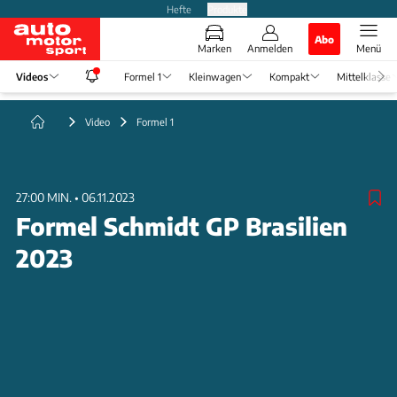
Hefte
Produkte
Abo
Marken
Anmelden
Menü
Videos
Formel 1
Kleinwagen
Kompakt
Mittelklasse
Video
Formel 1
27:00 MIN.
•
06.11.2023
Formel Schmidt GP Brasilien
2023