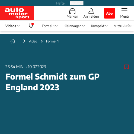
Hefte
Produkte
Abo
Marken
Anmelden
Menü
Videos
Formel 1
Kleinwagen
Kompakt
Mittelklasse
Video
Formel 1
26:54 MIN.
•
10.07.2023
Formel Schmidt zum GP
England 2023