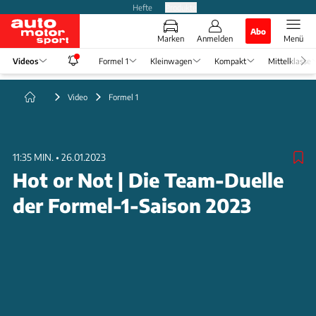
Hefte
Produkte
Abo
Marken
Anmelden
Menü
Videos
Formel 1
Kleinwagen
Kompakt
Mittelklasse
Video
Formel 1
11:35 MIN.
•
26.01.2023
Hot or Not | Die Team-Duelle
der Formel-1-Saison 2023