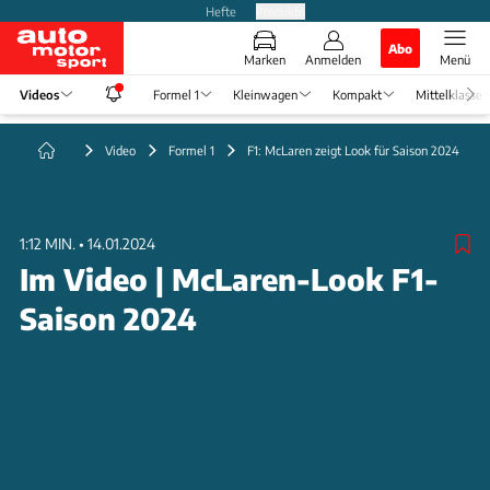
Hefte
Produkte
Abo
Marken
Anmelden
Menü
Videos
Formel 1
Kleinwagen
Kompakt
Mittelklasse
Video
Formel 1
F1: McLaren zeigt Look für Saison 2024
1:12 MIN.
•
14.01.2024
Im Video | McLaren-Look F1-
Saison 2024