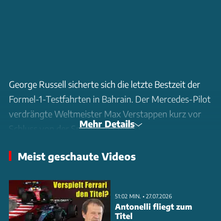
George Russell sicherte sich die letzte Bestzeit der
Formel-1-Testfahrten in Bahrain. Der Mercedes-Pilot
verdrängte Weltmeister Max Verstappen kurz vor
Mehr Details
Schluss von der Spitze – mit nur 21
Tausendstelsekunden Vorsprung. Williams
Meist geschaute Videos
überzeugte erneut, Alex Albon belegte Rang drei.
McLaren zeigte starke Longruns, während Ferrari
mit technischen Problemen kämpfte. Auch Sauber
51:02 MIN. • 27.07.2026
und Aston Martin blieben hinter den Erwartungen
Antonelli fliegt zum
Titel
zurück. Am Finaltag sorgten mehrere rote Flaggen