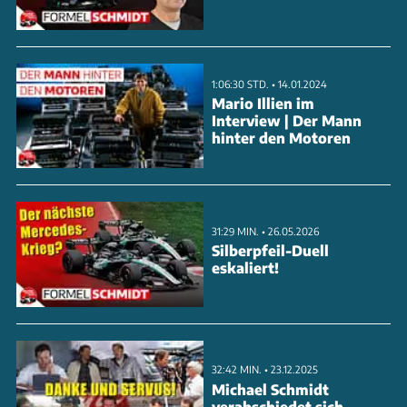
für Unterbrechungen. Die Hintergründe und weitere
Analysen gibt es in einer neuen Folge von Formel
Schmidt!
1:06:30 STD. • 14.01.2024
Mario Illien im
Interview | Der Mann
ANZEIGE
hinter den Motoren
31:29 MIN. • 26.05.2026
Silberpfeil-Duell
eskaliert!
32:42 MIN. • 23.12.2025
Michael Schmidt
verabschiedet sich