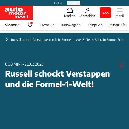
Hefte
Produkte
Abo
Marken
Anmelden
Menü
Videos
Formel 1
Kleinwagen
Kompakt
Mittelklasse
 1
Russell schockt Verstappen und die Formel-1-Welt! | Tests Bahrain Formel Schmid
8:30 MIN.
•
28.02.2025
Russell schockt Verstappen
und die Formel-1-Welt!