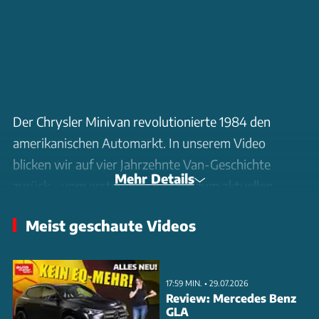
Der Chrysler Minivan revolutionierte 1984 den
amerikanischen Automarkt. In unserem Video
blicken wir auf vier Jahrzehnte Van-Geschichte
Mehr Details
zurück - vom ersten Voyager bis zum aktuellen
Pacifica. Die Entwicklung führte vom praktischen
Meist geschaute Videos
Raumkonzept der ersten Generation über luxuriöse
Ausstattungsvarianten bis zum modernen Hybrid-
Antrieb. Besonders spannend: Der jüngste
17:59 MIN. • 29.07.2026
Schachzug von Chrysler, den Voyager als 290 PS
Review: Mercedes Benz
GLA
starkes Einstiegsmodell für 39.995 Dollar wieder