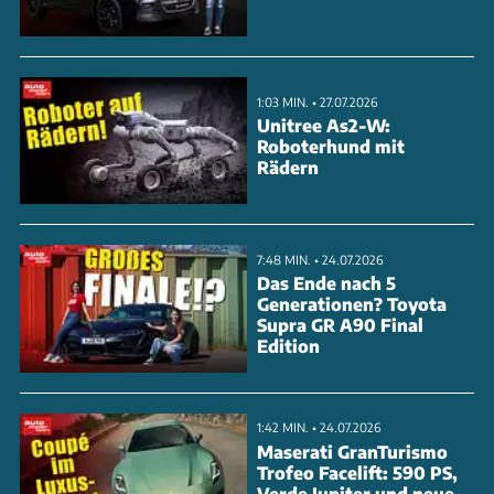
einzuführen. Während der aktuelle Pacifica mit
modernster Technik und Hybrid-Option punktet,
setzt der neue Voyager auf bewährte Technik mit
1:03 MIN. • 27.07.2026
dem 3,6-Liter-Pentastar-V6. Das Video zeigt alle
Unitree As2-W:
Roboterhund mit
wichtigen Modellgenerationen und erklärt, wie
Rädern
Chrysler das Van-Segment über 40 Jahre prägte.
ANZEIGE
7:48 MIN. • 24.07.2026
Das Ende nach 5
Generationen? Toyota
Supra GR A90 Final
Edition
1:42 MIN. • 24.07.2026
Maserati GranTurismo
Trofeo Facelift: 590 PS,
Verde Jupiter und neue