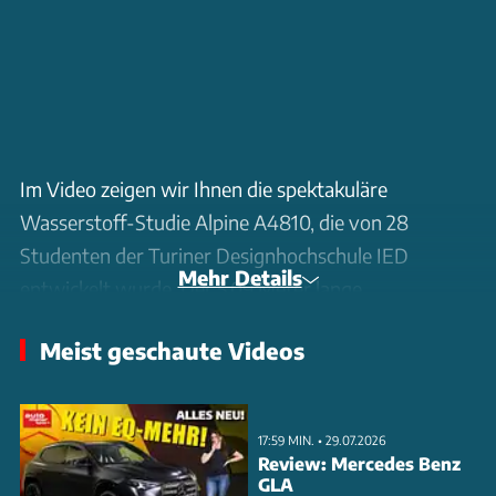
Im Video zeigen wir Ihnen die spektakuläre
Wasserstoff-Studie Alpine A4810, die von 28
Studenten der Turiner Designhochschule IED
Mehr Details
entwickelt wurde. Der 5,09 Meter lange
Mittelmotorsportwagen besticht durch seine extrem
Meist geschaute Videos
flache Silhouette und markante Flügeltüren.
Besonders auffällig: Das durchgehende LED-
Lichtband an der Front und die beleuchteten
17:59 MIN. • 29.07.2026
'Auspuffendrohre' am Heck. Die stark reduzierte
Review: Mercedes Benz
GLA
Karosserie kombiniert matt-schwarze Flächen mit