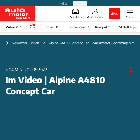
Hefte
Produkte
Abo
Marken
Anmelden
Menü
Videos
Formel 1
Kleinwagen
Kompakt
Mittelklasse
eo
Neuvorstellungen
Alpine A4810 Concept Car | Wasserstoff-Sportwagen mit F
3:04 MIN.
•
02.05.2022
Im Video | Alpine A4810
Concept Car