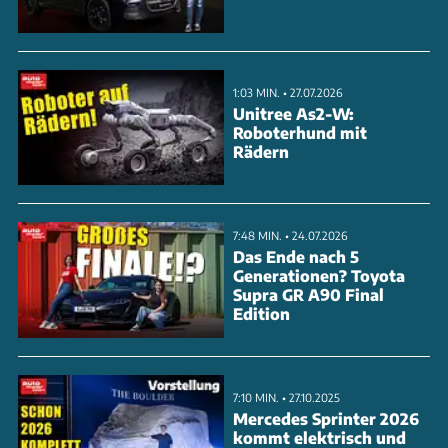
Karbon-Akzenten. Technisches Highlight ist der noch
geheime Wasserstoffantrieb - entweder als
Brennstoffzellen-Setup oder als H2-Verbrenner. Die
1:03 MIN. • 27.07.2026
Studie könnte einen Ausblick auf zukünftige Alpine-
Unitree As2-W:
Roboterhund mit
Modelle geben, auch wenn eine Serienversion
Rädern
unwahrscheinlich ist. Der Name A4810 ist übrigens
eine Hommage an die Höhe des Mont Blanc - als
Symbol für die fran
7:48 MIN. • 24.07.2026
Das Ende nach 5
Generationen? Toyota
ANZEIGE
Supra GR A90 Final
Edition
7:10 MIN. • 27.10.2025
Mercedes Sprinter 2026
kommt elektrisch und