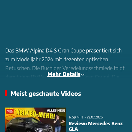
Das BMW Alpina D4 S Gran Coupé präsentiert sich
zum Modelljahr 2024 mit dezenten optischen
Retuschen. Die Buchloer Veredelungsschmiede folgt
Mehr Details
damit dem BMW-Facelift des 4er Gran Coupé. Die
markantesten Änderungen finden sich in der Front
Meist geschaute Videos
mit neu gestalteten LED-Scheinwerfern und einem
überarbeiteten Tagfahrlicht-Design. Am Heck fallen
die neuen Rückleuchten im M4 CSL-Style auf.
17:59 MIN. • 29.07.2026
Review: Mercedes Benz
Im Cockpit zieht die neue BMW-Lenkradgeneration
GLA