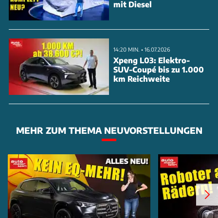
mit Diesel
Technisch bleibt der potente Selbstzünder
unverändert: Der 3,0-Liter-Biturbo-
14:20 MIN. • 16.07.2026
Reihensechszylinder leistet weiterhin 355 PS und
Xpeng L03: Elektro-
SUV-Coupé bis zu 1.000
entwickelt ein maximales Drehmoment von 730 Nm.
km Reichweite
Die Kraft wird über eine Achtgang-A
MEHR ZUM THEMA NEUVORSTELLUNGEN