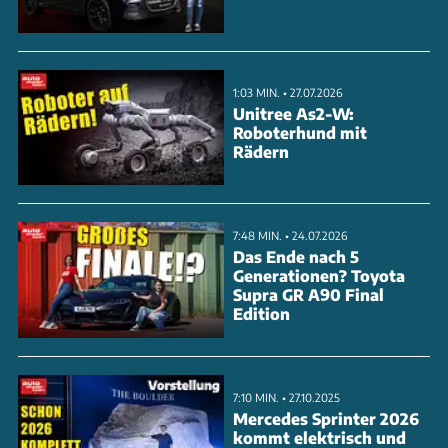
mit abgeflachtem Kranz ein. Die Mittelkonsole erhält
neu gestaltete Lüftungsdüsen mit integrierter
Ambientebeleuchtung sowie ein optimiertes
1:03 MIN. • 27.07.2026
Infotainmentsystem.
Unitree As2-W:
Roboterhund mit
Rädern
ANZEIGE
7:48 MIN. • 24.07.2026
Das Ende nach 5
Generationen? Toyota
Supra GR A90 Final
Edition
7:10 MIN. • 27.10.2025
Mercedes Sprinter 2026
kommt elektrisch und