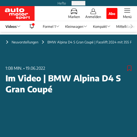
Hefte
Produkte
Abo
Marken
Anmelden
Menü
Videos
Formel 1
Kleinwagen
Kompakt
Mittelklasse
eo
Neuvorstellungen
BMW Alpina D4 S Gran Coupé | Facelift 2024 mit 355 PS
1:08 MIN.
•
19.06.2022
Im Video | BMW Alpina D4 S
Gran Coupé