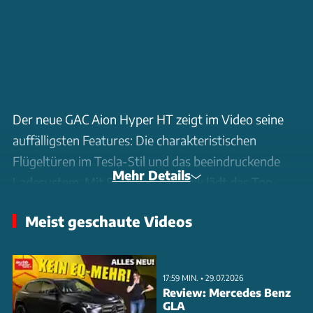
Der neue GAC Aion Hyper HT zeigt im Video seine
auffälligsten Features: Die charakteristischen
Flügeltüren im Tesla-Stil und das beeindruckende
Mehr Details
Ladesystem. Mit 800-Volt-Technik lädt das Top-
Modell in nur 10 Minuten Strom für 450 Kilometer
Meist geschaute Videos
nach. Das 4,94 Meter lange Luxus-SUV ist in
mehreren Leistungsstufen erhältlich. Die Basis
startet mit 245 PS und 600 km Reichweite, während
17:59 MIN. • 29.07.2026
die Spitzenversion 340 PS und bis zu 770 km
Review: Mercedes Benz
GLA
Reichweite bietet. Besonders auffällig: Der cleane