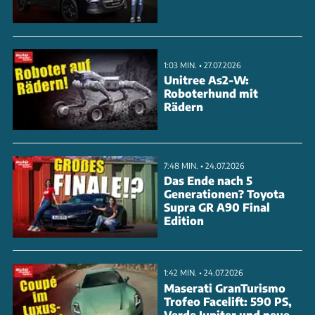
Innenraum mit großem Zentral-Display und die zu
einer Liegefläche umklappbaren Vordersitze. Die
Beschleunigung von 0-100 km/h erfolgt je nach
1:03 MIN. • 27.07.2026
Version in 5,8 bis 6,8 Sekunden. Als dritter Vertreter
Unitree As2-W:
Roboterhund mit
der Hyper-Reihe von Aion demonstriert der HT
Rädern
Chinas ambitionierte Elektro-Offensive im Premium-
Segment.
7:48 MIN. • 24.07.2026
ANZEIGE
Das Ende nach 5
Generationen? Toyota
Supra GR A90 Final
Edition
1:42 MIN. • 24.07.2026
Maserati GranTurismo
Trofeo Facelift: 590 PS,
Verde Jupiter und neue