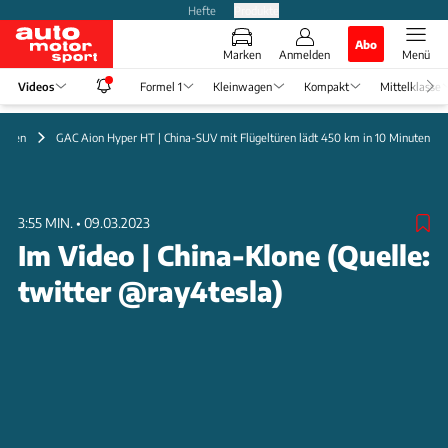
Hefte
Produkte
Abo
Marken
Anmelden
Menü
Videos
Formel 1
Kleinwagen
Kompakt
Mittelklasse
ungen
GAC Aion Hyper HT | China-SUV mit Flügeltüren lädt 450 km in 10 Minuten
3:55 MIN.
•
09.03.2023
Im Video | China-Klone (Quelle:
twitter @ray4tesla)