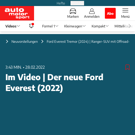
Hefte
Produkte
Abo
Marken
Anmelden
Menü
Videos
Formel 1
Kleinwagen
Kompakt
Mittelklasse
eo
Neuvorstellungen
Ford Everest Tremor (2024) | Ranger-SUV mit Offroad-Up
3:43 MIN.
•
28.02.2022
Im Video | Der neue Ford
Everest (2022)