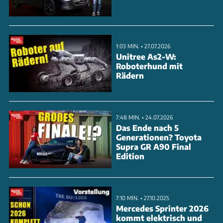
Geländebereifung. Ein Stahl-Unterfahrschutz und
das neue 'Rock-Crawl'-Fahrprogramm machen den
robusten Familienkreuzer noch geländetauglicher.
1:03 MIN. • 27.07.2026
Der Everest Tremor startet in Australien bei
Unitree As2-W:
Roboterhund mit
umgerechnet 50.800 Euro.
Rädern
ANZEIGE
7:48 MIN. • 24.07.2026
Das Ende nach 5
Generationen? Toyota
Supra GR A90 Final
Edition
7:10 MIN. • 27.10.2025
Mercedes Sprinter 2026
kommt elektrisch und