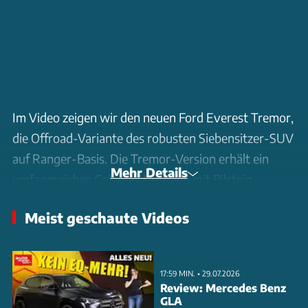
Im Video zeigen wir den neuen Ford Everest Tremor,
die Offroad-Variante des robusten Siebensitzer-SUV
auf Ranger-Basis. Die Tremor-Version erhält ein
Mehr Details
umfangreiches Gelände-Upgrade mit Bilstein-
Dämpfern und 10 mm mehr Bodenfreiheit. Unter der
Meist geschaute Videos
Haube arbeitet der aus dem Ranger bekannte 3,0-
Liter-V6-Diesel mit 240 PS. Optisch unterscheidet
sich der Tremor durch einen Wabengrill mit LED-
17:59 MIN. • 29.07.2026
Zusatzscheinwerfern, schwarze
Review: Mercedes Benz
GLA
Radhausverbreiterungen und 17-Zoll-Räder mit