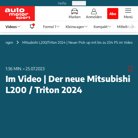
Hefte
Produkte
Abo
Marken
Anmelden
Menü
Videos
Formel 1
Kleinwagen
Kompakt
Mittelklasse
ellungen
Mitsubishi L200/Triton 2024 | Neuer Pick-up mit bis zu 204 PS im Video
1:36 MIN.
•
25.07.2023
Im Video | Der neue Mitsubishi
L200 / Triton 2024