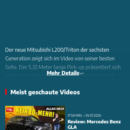
Der neue Mitsubishi L200/Triton der sechsten
Generation zeigt sich im Video von seiner besten
Seite. Der 5,32 Meter lange Pick-up präsentiert sich
Mehr Details
mit kantigem Design, LED-Tagfahrleuchten und
markanten Radhausverbreiterungen. Unter der
Meist geschaute Videos
Haube arbeitet ein neuer 2,4-Liter-Diesel in drei
Leistungsstufen von 150 PS bis 204 PS. Das Interieur
bleibt konservativ mit analogem Kombiinstrument
17:59 MIN. • 29.07.2026
und klassischen Bedienelementen, modernisiert
Review: Mercedes Benz
GLA
durch ein zentrales Touchdisplay. Zur Wahl stehen