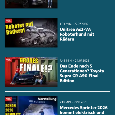
drei Kabinenversionen und zwei Allradsysteme. Die
Preise in Thailand starten bei umgerechnet 14.200
Euro für die Basisversion. Nach Europa kommt der
1:03 MIN. • 27.07.2026
neue L200 voraussichtlich nicht.
Unitree As2-W:
Roboterhund mit
Rädern
ANZEIGE
7:48 MIN. • 24.07.2026
Das Ende nach 5
Generationen? Toyota
Supra GR A90 Final
Edition
7:10 MIN. • 27.10.2025
Mercedes Sprinter 2026
kommt elektrisch und