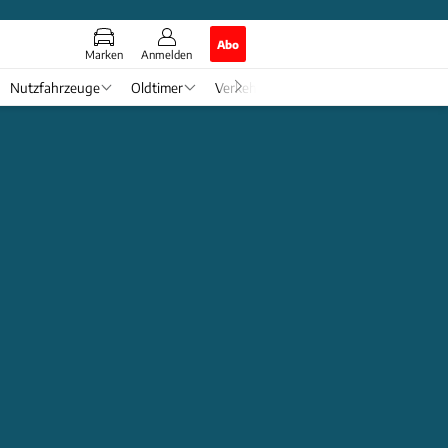
Abo
Marken
Anmelden
Nutzfahrzeuge
Oldtimer
Verkehr
Tech & Zukunft
Auto