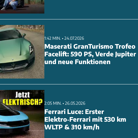
1:42 MIN. • 24.07.2026
Maserati GranTurismo Trofeo
Facelift: 590 PS, Verde Jupiter
und neue Funktionen
2:05 MIN. • 26.05.2026
Ferrari Luce: Erster
Elektro‑Ferrari mit 530 km
WLTP & 310 km/h