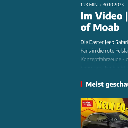
1:23 MIN.
•
30.10.2023
Im Video |
of Moab
Die Easter Jeep Safa
Fans in die rote Fels
Konzeptfahrzeuge - di
Showcars. Highlight
unter der ein 475 PS 
Meist gescha
und mit verstärkten
Der Willys Dispatche
Gladiator Rubicon Hi
punktet. Als Luxus-V
Wagoneer-Basis mit D
31. März können Fans