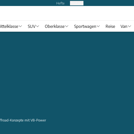
Hefte
Produkte
ittelklasse
SUV
Oberklasse
Sportwagen
Reise
Van
 Offroad-Konzepte mit V8-Power