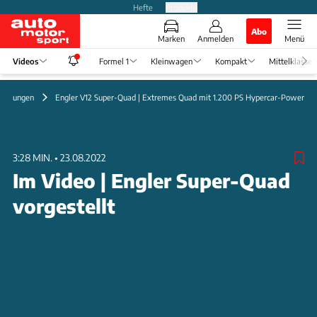
Hefte
Produkte
Abo
Marken
Anmelden
Menü
Videos
Formel 1
Kleinwagen
Kompakt
Mittelklasse
tellungen
Engler V12 Super-Quad | Extremes Quad mit 1.200 PS Hypercar-Power
3:28 MIN.
•
23.08.2022
Im Video | Engler Super-Quad
vorgestellt