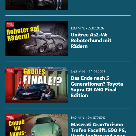
Ledersitze, ein digitales Cockpit mit zwei
Touchscreens und aktive Aerodynamik-Elemente
unterstreichen den extremen Charakter. Die Kraft
1:03 MIN. • 27.07.2026
wird über ein hauseigenes 8-Gang-
Unitree As2-W:
Roboterhund mit
Doppelkupplungsgetriebe auf die 20-Zoll-
Rädern
Magnesium-Schmiedefelgen übertragen. Mit nur
zehn Exemplaren pro Jahr bleibt der V12
hochexklusiv.
7:48 MIN. • 24.07.2026
Das Ende nach 5
Generationen? Toyota
ANZEIGE
Supra GR A90 Final
Edition
1:42 MIN. • 24.07.2026
Maserati GranTurismo
Trofeo Facelift: 590 PS,
Verde Jupiter und neue