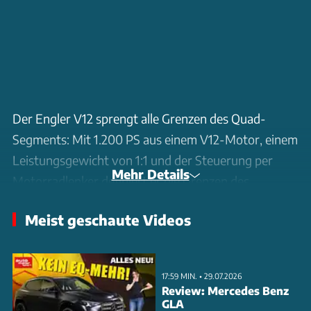
Der Engler V12 sprengt alle Grenzen des Quad-
Segments: Mit 1.200 PS aus einem V12-Motor, einem
Leistungsgewicht von 1:1 und der Steuerung per
Mehr Details
Motorradlenker definiert er die Grenzen des
Machbaren neu. Im Video zeigen wir das radikale
Meist geschaute Videos
Super-Quad mit seinem titanverstärkten Carbon-
Monocoque und der exklusiven Technik. Der
Nachfolger des Engler FF und Desat kombiniert
17:59 MIN. • 29.07.2026
dabei Hypercar-Gene mit Quad-Konzept: Zwei
Review: Mercedes Benz
GLA
hintereinander liegende, maßgeschneiderte