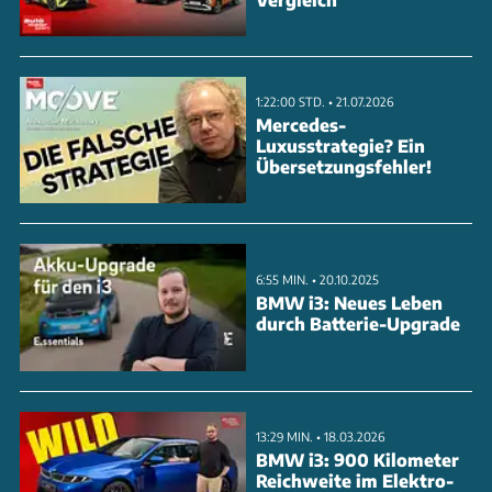
kommt auf 255 PS und schafft dank 291-kWh-Akku
bis zu 400 Kilometer.
1:22:00 STD. • 21.07.2026
ANZEIGE
Mercedes-
Luxusstrategie? Ein
Übersetzungsfehler!
6:55 MIN. • 20.10.2025
BMW i3: Neues Leben
durch Batterie-Upgrade
13:29 MIN. • 18.03.2026
BMW i3: 900 Kilometer
Reichweite im Elektro-
Ab Herbst 2023 läuft die Produktion im Werk