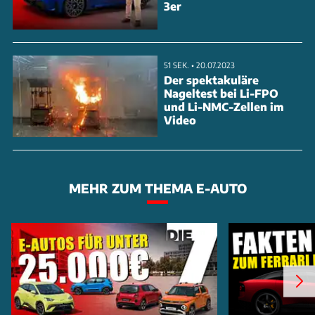
3er
Portland, Oregon, an. Der auf dem M2 106
basierende E-Lkw ist nicht nur für den klassischen
Verteilerverkehr konzipiert, sondern lässt sich auch
51 SEK. • 20.07.2023
Der spektakuläre
mit Sonderaufbauten für das Baugewerbe
Nageltest bei Li-FPO
ausrüsten. Antriebsstrang und Batterien stammen
und Li-NMC-Zellen im
Video
vom Daim
MEHR ZUM THEMA E-AUTO