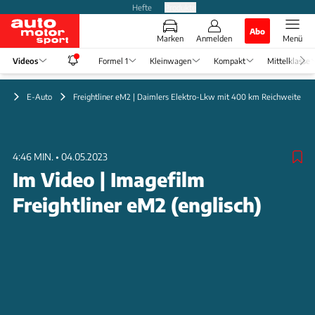
Hefte
Produkte
Abo
Marken
Anmelden
Menü
Videos
Formel 1
Kleinwagen
Kompakt
Mittelklasse
eo
E-Auto
Freightliner eM2 | Daimlers Elektro-Lkw mit 400 km Reichweite im
4:46 MIN.
•
04.05.2023
Im Video | Imagefilm
Freightliner eM2 (englisch)