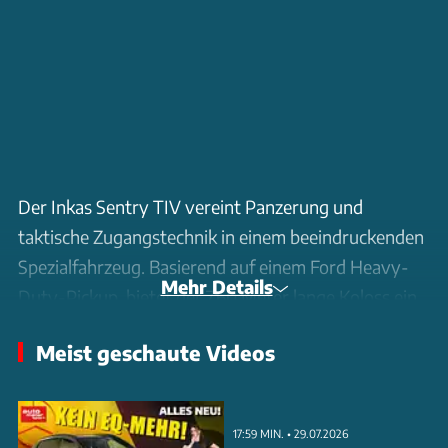
Der Inkas Sentry TIV vereint Panzerung und
taktische Zugangstechnik in einem beeindruckenden
Spezialfahrzeug. Basierend auf einem Ford Heavy-
Mehr Details
Duty-Pickup, bietet der 7,60 Meter lange Koloss ein
ausgeklügeltes hydraulisches Rampensystem, das
Meist geschaute Videos
Höhen bis zu sieben Meter erreicht.
Unter der Haube arbeitet ein 330 PS starker 6,7-
17:59 MIN. • 29.07.2026
Liter-V8-Turbodiesel, gekoppelt an eine Zehngang-