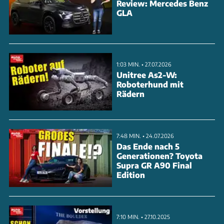
Review: Mercedes Benz
Automatik. Die Panzerung nach Beschussklasse 6
GLA
schützt die bis zu zehn Mann starke Besatzung vor
Maschinengewehrfeuer und Handgranaten.
1:03 MIN. • 27.07.2026
ANZEIGE
Unitree As2-W:
Roboterhund mit
Rädern
7:48 MIN. • 24.07.2026
Das Ende nach 5
Generationen? Toyota
Supra GR A90 Final
Edition
7:10 MIN. • 27.10.2025