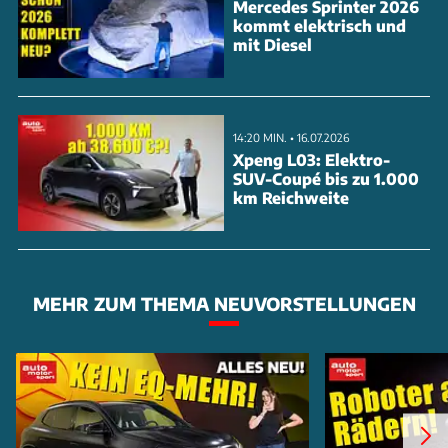
Mercedes Sprinter 2026
kommt elektrisch und
Herzstück ist das U-förmige Dachmodul mit
mit Diesel
hydraulisch ausfahrbaren Rampen und
verlängerbaren Leitermodulen. Eine Heckklappe
ermöglicht den schnellen Zugang zum Fahrzeugdach.
14:20 MIN. • 16.07.2026
Der Sentry TIV ist exklusiv für
Xpeng L03: Elektro-
SUV-Coupé bis zu 1.000
Strafverfolgungsbehörden und Spezialeinheiten
km Reichweite
verfügbar.
MEHR ZUM THEMA NEUVORSTELLUNGEN