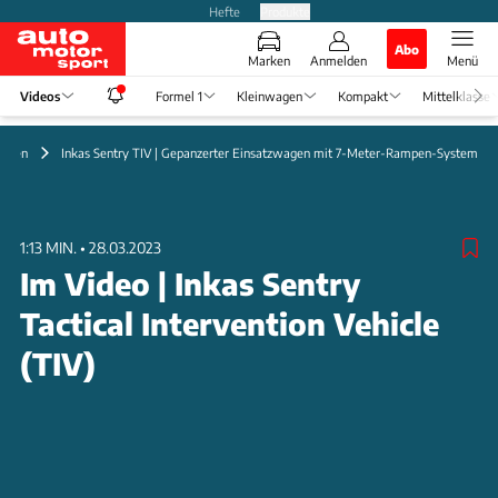
Hefte
Produkte
Abo
Marken
Anmelden
Menü
Videos
Formel 1
Kleinwagen
Kompakt
Mittelklasse
ungen
Inkas Sentry TIV | Gepanzerter Einsatzwagen mit 7-Meter-Rampen-System
1:13 MIN.
•
28.03.2023
Im Video | Inkas Sentry
Tactical Intervention Vehicle
(TIV)