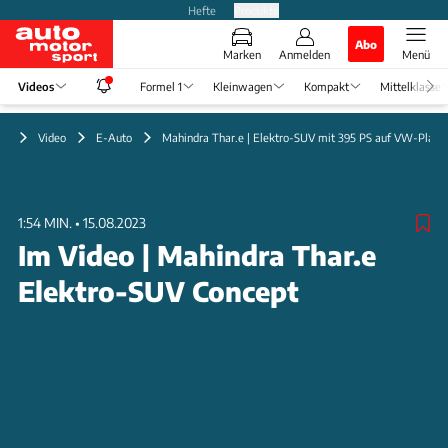
Hefte
Produkte
Abo
Marken
Anmelden
Menü
Videos
Formel 1
Kleinwagen
Kompakt
Mittelklasse
Video
E-Auto
Mahindra Thar.e | Elektro-SUV mit 395 PS auf VW-Platt
1:54 MIN.
•
15.08.2023
Im Video | Mahindra Thar.e
Elektro-SUV Concept