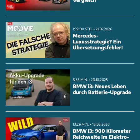
Antriebsleistungen von maximal 395 PS. Mit zwei
Elektromotoren und der auffällig hohen
Bodenfreiheit dürfte der Thar.e echte Offroad-
1:22:00 STD. • 21.07.2026
Qualitäten bieten.
Mercedes-
Luxusstrategie? Ein
Übersetzungsfehler!
ANZEIGE
6:55 MIN. • 20.10.2025
BMW i3: Neues Leben
durch Batterie-Upgrade
13:29 MIN. • 18.03.2026
BMW i3: 900 Kilometer
Reichweite im Elektro-