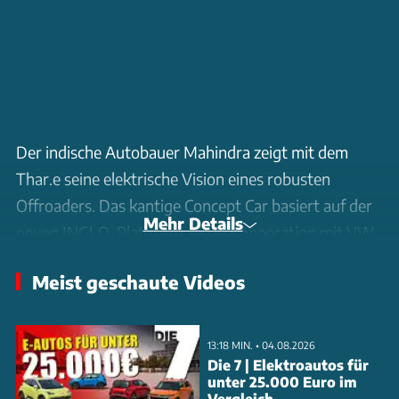
Der indische Autobauer Mahindra zeigt mit dem
Thar.e seine elektrische Vision eines robusten
Offroaders. Das kantige Concept Car basiert auf der
Mehr Details
neuen INGLO-Plattform, die in Kooperation mit VW
entwickelt wurde und ab 2024 erste Serienmodelle
Meist geschaute Videos
tragen soll.
Technisch könnte der Elektro-SUV aus dem Vollen
13:18 MIN. • 04.08.2026
schöpfen: Die skalierbare Plattform ermöglicht
Die 7 | Elektroautos für
unter 25.000 Euro im
Batteriekapazitäten bis 80 kWh und
Vergleich