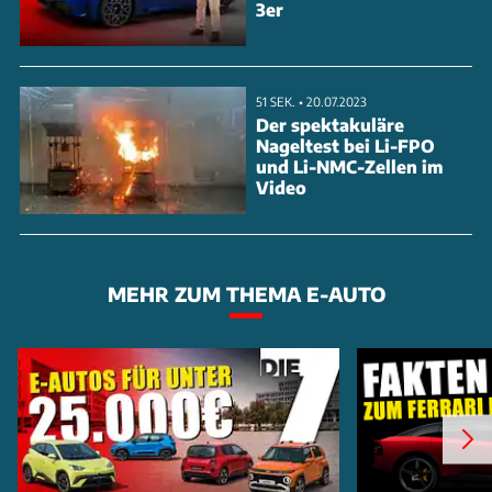
3er
Der futuristische Look mit Hummer-EV-Anleihen
bricht radikal mit dem klassischen Jeep-Design des
51 SEK. • 20.07.2023
Der spektakuläre
aktuellen Thar. Im modernen Innenraum dominieren
Nageltest bei Li-FPO
große Displays und ein markanter T-Schalthebel.
und Li-NMC-Zellen im
Video
Besonders nachhaltig: 50 Prozent der Konstruktion
bestehen aus rec
MEHR ZUM THEMA E-AUTO