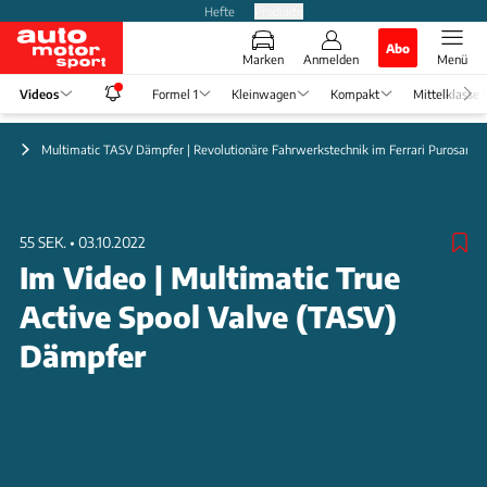
Hefte
Produkte
Abo
Marken
Anmelden
Menü
Videos
Formel 1
Kleinwagen
Kompakt
Mittelklasse
ik
Multimatic TASV Dämpfer | Revolutionäre Fahrwerkstechnik im Ferrari Purosangu
55 SEK.
•
03.10.2022
Im Video | Multimatic True
Active Spool Valve (TASV)
Dämpfer