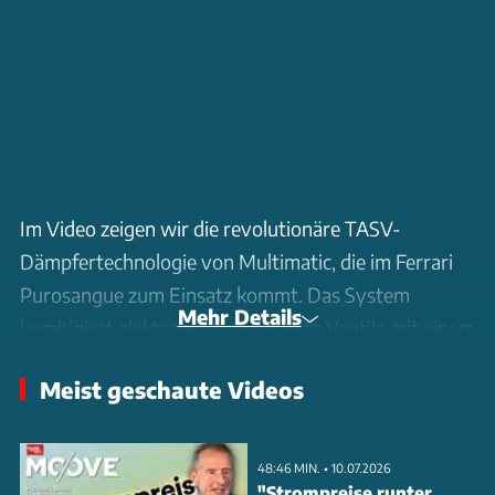
Im Video zeigen wir die revolutionäre TASV-
Dämpfertechnologie von Multimatic, die im Ferrari
Purosangue zum Einsatz kommt. Das System
Mehr Details
kombiniert elektronisch gesteuerte Ventile mit einem
48-Volt-Antrieb zur aktiven Höhenverstellung.
Meist geschaute Videos
Besonders beeindruckend: In nur 6 Millisekunden
können 32 verschiedene Dämpferkennungen
abgerufen werden. Die Technik ermöglicht nicht nur
48:46 MIN. • 10.07.2026
eine sekundenschnelle Anpassung von Zug- und
"Strompreise runter,