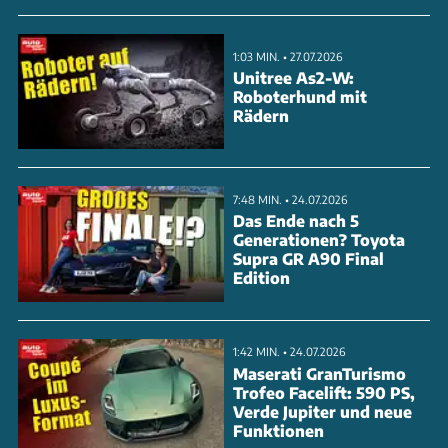
1:03 MIN. • 27.07.2026
Unitree As2-W:
Roboterhund mit
Rädern
7:48 MIN. • 24.07.2026
Das Ende nach 5
Generationen? Toyota
Supra GR A90 Final
Edition
1:42 MIN. • 24.07.2026
Maserati GranTurismo
Trofeo Facelift: 590 PS,
Verde Jupiter und neue
Funktionen