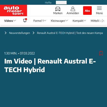
Hefte
Produkte
Abo
Marken
Anmelden
Menü
Videos
Formel 1
Kleinwagen
Kompakt
Mittelklasse
eo
Neuvorstellungen
Renault Austral E-TECH Hybrid | Test des neuen Kompakt
1:30 MIN.
•
07.03.2022
Im Video | Renault Austral E-
TECH Hybrid