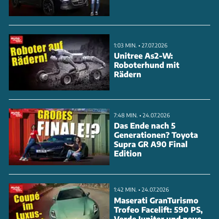
Das Cockpit dominieren zwei große 12-Zoll-Displays,
während klassische Bedienelemente für wichtige
Funktionen erhalten bleiben. Der Preis startet bei
1:03 MIN. • 27.07.2026
29.900 Euro für die Basisversion mit 140 PS
Unitree As2-W:
Roboterhund mit
Mildhybrid-Antrieb. Im Video zeigen wir alle Details
Rädern
zum neuen Franzosen, der mit moderner
Hybridtechnik und cleve
7:48 MIN. • 24.07.2026
ANZEIGE
Das Ende nach 5
Generationen? Toyota
Supra GR A90 Final
Edition
1:42 MIN. • 24.07.2026
Maserati GranTurismo
Trofeo Facelift: 590 PS,
Verde Jupiter und neue