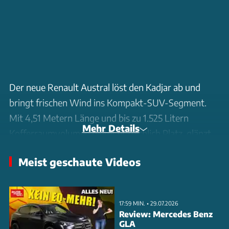
Der neue Renault Austral löst den Kadjar ab und
bringt frischen Wind ins Kompakt-SUV-Segment.
Mit 4,51 Metern Länge und bis zu 1.525 Litern
Mehr Details
Kofferraumvolumen bietet er reichlich Platz, glänzt
aber vor allem mit innovativer Technik. Die optionale
Meist geschaute Videos
Vierradlenkung '4-Control Advanced' ermöglicht
einen rekordverdächtigen Wendekreis von nur 10,1
Metern. Unter der Haube arbeiten ausschließlich
17:59 MIN. • 29.07.2026
elektrifizierte Benziner: vom 48V-Mildhybrid mit 130
Review: Mercedes Benz
GLA
PS bis zum Vollhybrid mit 200 PS Systemleistung.