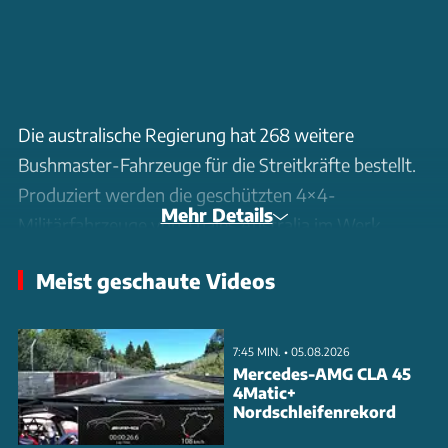
Die australische Regierung hat 268 weitere
Bushmaster-Fahrzeuge für die Streitkräfte bestellt.
Produziert werden die geschützten 4×4-
Mehr Details
Militärfahrzeuge von Thales Australia im Werk
Bendigo im Bundesstaat Victoria. Die neue
Meist geschaute Videos
Generation erhält unter anderem verbesserte
Schutzsysteme, modernisierte Elektronik, höhere
Zuladung und eine modulare Kabine. Der
7:45 MIN. • 05.08.2026
Bushmaster ist für Truppentransporte, Patrouillen,
Mercedes-AMG CLA 45
4Matic+
Evakuierungen und Unterstützungsaufgaben
Nordschleifenrekord
ausgelegt und wird bereits von mehreren Staaten