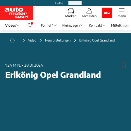
Hefte
Produkte
Abo
Marken
Anmelden
Menü
Videos
Formel 1
Kleinwagen
Kompakt
Mittelklasse
Video
Neuvorstellungen
Erlkönig Opel Grandland
1:24 MIN.
•
28.01.2024
Erlkönig Opel Grandland