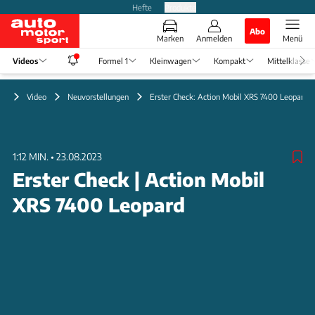
Hefte
Produkte
Abo
Marken
Anmelden
Menü
Videos
Formel 1
Kleinwagen
Kompakt
Mittelklasse
Video
Neuvorstellungen
Erster Check: Action Mobil XRS 7400 Leopard
1:12 MIN.
•
23.08.2023
Erster Check | Action Mobil
XRS 7400 Leopard