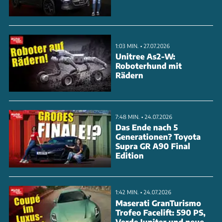
1:03 MIN. • 27.07.2026
Unitree As2-W:
Roboterhund mit
Rädern
7:48 MIN. • 24.07.2026
Das Ende nach 5
Generationen? Toyota
Supra GR A90 Final
Edition
1:42 MIN. • 24.07.2026
Maserati GranTurismo
Trofeo Facelift: 590 PS,
Verde Jupiter und neue