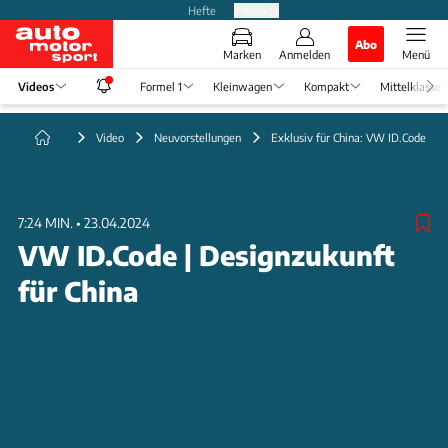
Hefte
Produkte
Abo
Marken
Anmelden
Menü
Videos
Formel 1
Kleinwagen
Kompakt
Mittelklasse
Video
Neuvorstellungen
Exklusiv für China: VW ID.Code
7:24 MIN.
•
23.04.2024
VW ID.Code | Designzukunft
für China