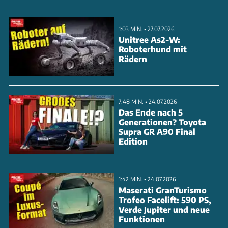
1:03 MIN. • 27.07.2026
Unitree As2-W:
Roboterhund mit
Rädern
7:48 MIN. • 24.07.2026
Das Ende nach 5
Generationen? Toyota
Supra GR A90 Final
Edition
1:42 MIN. • 24.07.2026
Maserati GranTurismo
Trofeo Facelift: 590 PS,
Verde Jupiter und neue
Funktionen