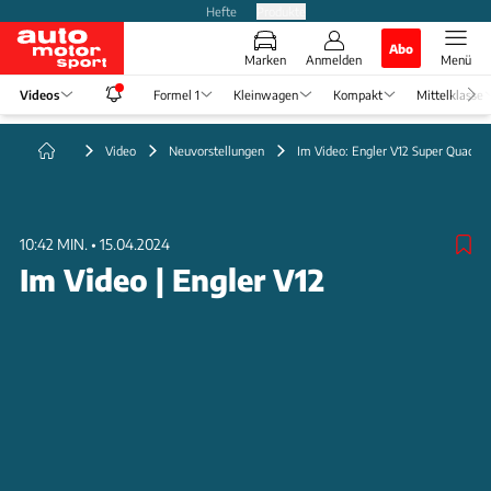
Hefte
Produkte
Abo
Marken
Anmelden
Menü
Videos
Formel 1
Kleinwagen
Kompakt
Mittelklasse
Video
Neuvorstellungen
Im Video: Engler V12 Super Quad
10:42 MIN.
•
15.04.2024
Im Video | Engler V12