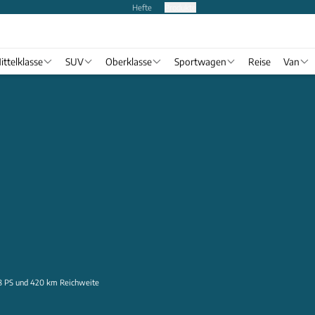
Hefte
Produkte
ittelklasse
SUV
Oberklasse
Sportwagen
Reise
Van
28 PS und 420 km Reichweite