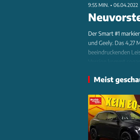
9:55 MIN.
•
06.04.2022
Neuvorste
Der Smart #1 markier
und Geely. Das 4,27 
beeindruckenden Leis
Version kommt sogar 
Mit dem 66-kWh-Akku 
Meist gescha
es eine 49-kWh-Batte
präsentiert sich mit
reduziert. Zahlreich
unterstreichen den P
das Basismodell Pure