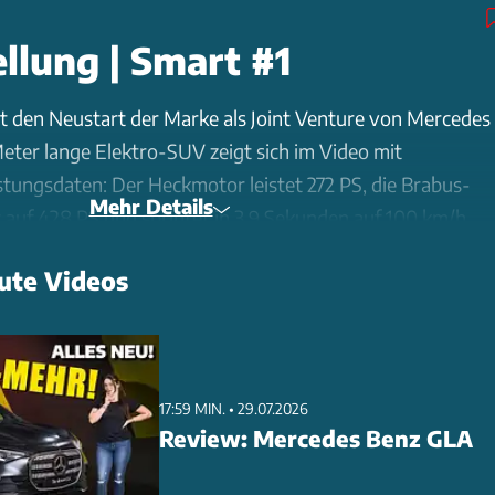
llung | Smart #1
t den Neustart der Marke als Joint Venture von Mercedes
Meter lange Elektro-SUV zeigt sich im Video mit
tungsdaten: Der Heckmotor leistet 272 PS, die Brabus-
Mehr Details
auf 428 PS und sprintet in 3,9 Sekunden auf 100 km/h.
sind bis zu 420 km Reichweite möglich, alternativ gibt
ute Videos
rie für preissensitive Kunden. Das hochwertige Interieur
 12,8-Zoll-Touchscreen und digitalen Instrumenten maximal
e Assistenzsysteme und Over-the-Air-Updates
remium-Anspruch. Die Preise starten bei 34.990 Euro für
17:59 MIN. • 29.07.2026
, die Top-Version Brabus kostet mindestens 48.990 Euro.
Review: Mercedes Benz GLA