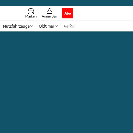
Abo
Marken
Anmelden
Nutzfahrzeuge
Oldtimer
Verkehr
Tech & Zukunft
Auto