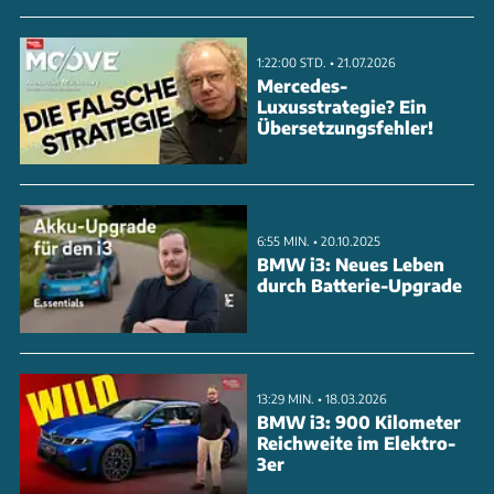
Europa als auch in China – sowie das Design. Das
Joint Venture soll auch den Wechsel vom
1:22:00 STD. • 21.07.2026
traditionellen Geschäftsmodell zu digitalisiertem
Mercedes-
Luxusstrategie? Ein
Direktvertrieb an die Kunden bringen und Smart von
Übersetzungsfehler!
der Ein-Auto-Marke im Micro-Segment zu einer mit
einem Multi-Produkt-Portfolio machen – beginnend
mit einem kompakten SUV.
6:55 MIN. • 20.10.2025
BMW i3: Neues Leben
ANZEIGE
durch Batterie-Upgrade
13:29 MIN. • 18.03.2026
BMW i3: 900 Kilometer
Reichweite im Elektro-
3er