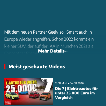
Mit dem neuen Partner Geely soll Smart auch in
Europa wieder angreifen. Schon 2022 kommt ein
kleiner SUV, der auf der IAA in München 2021 als
Mehr Details
Conceptcar Premiere feiern wird.
Meist geschaute Videos
Die Smart Automobile Co., Ltd. haben die Geely
Holding und die Mercedes-Benz AG im Dezember
2019 gegründet. Geely bringt seine SEA-Hightech-
13:18 MIN. • 04.08.2026
Plattform (Sustainable Experience Architecture) ein
Die 7 | Elektroautos für
unter 25.000 Euro im
sowie moderne Fertigungsanlagen in China ein. Von
Vergleich
Mercedes kommen das Erbe der Marke – sowohl in