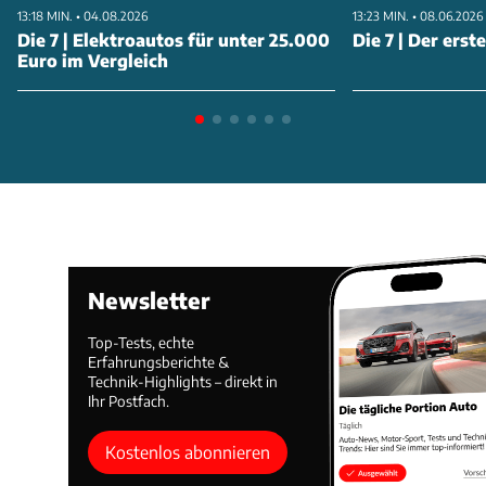
13:18 MIN. • 04.08.2026
13:23 MIN. • 08.06.2026
Akku mit etwas weniger als 70 kWh Kapazität.
Die 7 | Elektroautos für unter 25.000
Die 7 | Der erst
Außerdem sollen schnelles Aufladen und
Euro im Vergleich
cloudbasierte Over-the-Air-Software-Updates das
neue Auto auszeichnen.
ANZEIGE
Newsletter
Top-Tests, echte
Erfahrungsberichte &
Technik-Highlights – direkt in
Ihr Postfach.
Kostenlos abonnieren