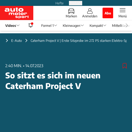
Hefte
Produkte
Abo
Marken
Anmelden
Menü
Videos
Formel 1
Kleinwagen
Kompakt
Mittelklasse
eo
E-Auto
Caterham Project V | Erste Sitzprobe im 272 PS starken Elektro-Sport
2:40 MIN.
•
14.07.2023
So sitzt es sich im neuen
Caterham Project V