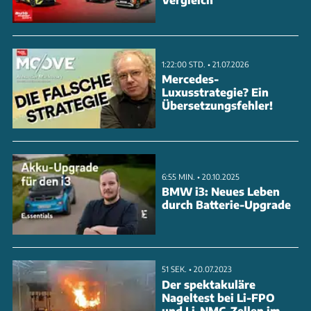
Sitz in der Mitte des Fonds. Die 55-kWh-Batterie soll
400 km Reichweite ermöglichen, der Sprint auf 100
km/h gelingt in 4,5 Sekunden. Mit einem Startpreis
1:22:00 STD. • 21.07.2026
von umgerechnet 94.000 Euro soll der Elektro-
Mercedes-
Luxusstrategie? Ein
Sportler 2026 in Serie gehen.
Übersetzungsfehler!
ANZEIGE
6:55 MIN. • 20.10.2025
BMW i3: Neues Leben
durch Batterie-Upgrade
51 SEK. • 20.07.2023
Der spektakuläre
Nageltest bei Li-FPO
und Li-NMC-Zellen im