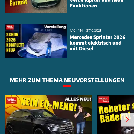
Funktionen
Beide Modelle werden als streng limitierte
7:10 MIN. • 27.10.2025
Continuation Cars von Hand gefertigt. Weitere fünf
Mercedes Sprinter 2026
kommt elektrisch und
Ford-Klassiker sollen folgen - alle in exklusiver
mit Diesel
Manufakturqualität. Interessenten könne
MEHR ZUM THEMA NEUVORSTELLUNGEN