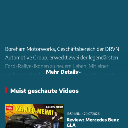
Boreham Motorworks, Geschäftsbereich der DRVN
Automotive Group, erweckt zwei der legendärsten
Ford-Rallye-Ikonen zu neuem Leben. Mit einer
Mehr Details
exklusiven Ford-Markenlizenz ausgestattet, plant
der britische Spezialist die Neuauflage des Gruppe-
Meist geschaute Videos
B-Boliden RS200 und des Escort Mk I.
Der RS200, erstmals 1984 vorgestellt,
17:59 MIN. • 29.07.2026
revolutionierte mit Mittelmotor-Layout und
Review: Mercedes Benz
Allradantrieb die Rallye-Szene. Seine
GLA