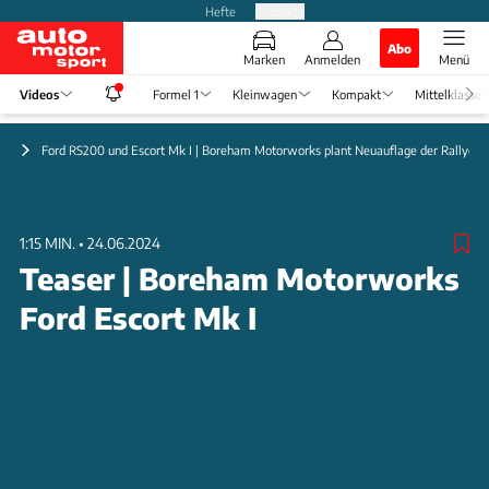
Hefte
Produkte
Abo
Marken
Anmelden
Menü
Videos
Formel 1
Kleinwagen
Kompakt
Mittelklasse
en
Ford RS200 und Escort Mk I | Boreham Motorworks plant Neuauflage der Rallye-
1:15 MIN.
•
24.06.2024
Teaser | Boreham Motorworks
Ford Escort Mk I