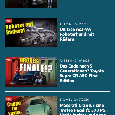
Verbundwerkstoff-Karosserie und das ausgefeilte
technische Konzept machten ihn zur Legende. Auch
der Escort Mk I schrieb ab Ende der 1960er mit
1:03 MIN. • 27.07.2026
seiner leichten Bauweise und dem überlegenen
Unitree As2-W:
Roboterhund mit
Handling Motorsportgeschichte.
Rädern
ANZEIGE
7:48 MIN. • 24.07.2026
Das Ende nach 5
Generationen? Toyota
Supra GR A90 Final
Edition
1:42 MIN. • 24.07.2026
Maserati GranTurismo
Trofeo Facelift: 590 PS,
Verde Jupiter und neue