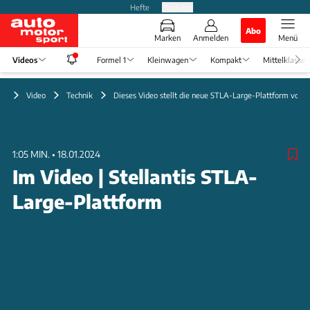
Hefte
Produkte
Abo
Marken
Anmelden
Menü
Videos
Formel 1
Kleinwagen
Kompakt
Mittelklasse
Video
Technik
Dieses Video stellt die neue STLA-Large-Plattform vor
1:05 MIN.
•
18.01.2024
Im Video | Stellantis STLA-
Large-Plattform