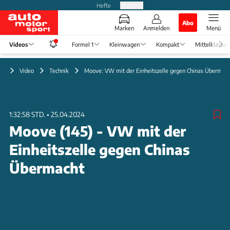
Hefte
Produkte
Abo
Marken
Anmelden
Menü
Videos
Formel 1
Kleinwagen
Kompakt
Mittelklasse
Video
Technik
Moove: VW mit der Einheitszelle gegen Chinas Übermac
1:32:58 STD.
•
25.04.2024
Moove (145) - VW mit der
Einheitszelle gegen Chinas
Übermacht