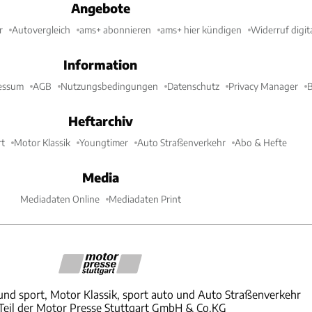
Angebote
r
Autovergleich
ams+ abonnieren
ams+ hier kündigen
Widerruf digit
Information
essum
AGB
Nutzungsbedingungen
Datenschutz
Privacy Manager
B
Heftarchiv
t
Motor Klassik
Youngtimer
Auto Straßenverkehr
Abo & Hefte
Media
Mediadaten Online
Mediadaten Print
und sport, Motor Klassik, sport auto und Auto Straßenverkehr
 Teil der Motor Presse Stuttgart GmbH & Co.KG