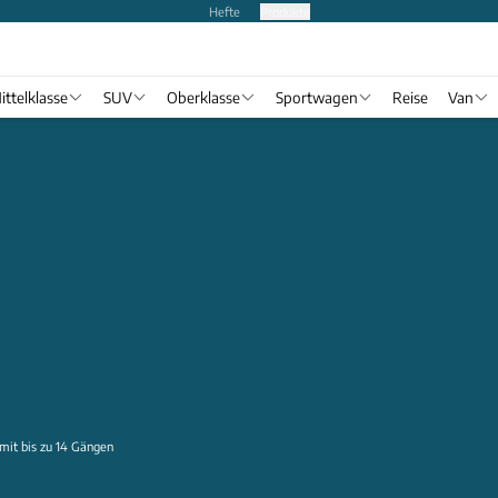
Hefte
Produkte
ittelklasse
SUV
Oberklasse
Sportwagen
Reise
Van
mit bis zu 14 Gängen