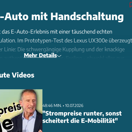
E-Auto mit Handschaltung
t das E-Auto-Erlebnis mit einer täuschend echten
lation. Im Prototypen-Test des Lexus UX300e überzeug
r Linie: Die schwergängige Kupplung und der knackige
Mehr Details
ln authentisches Verbrenner-Feeling - obwohl alles nur
ute Videos
bei weit über bisherige CVT-Lösungen hinaus. Bis zu 14
öglich, die Elektronik fügt sogar realistische
gen und Schaltruck-Simulationen ein. Ein
48:46 MIN. • 10.07.2026
ert passende Motorengeräusche bei, inklusive Türpappen
"Strompreise runter, sonst
ertourigen Fahren.
scheitert die E-Mobilität"