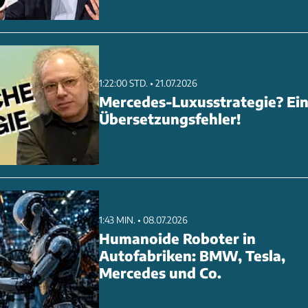
ltfehler bleiben folgenlos, ein virtueller
chützt vor dem 'Überdrehen'. Das System könnte 2026 im
rtwagen FT-Se deb
1:22:00 STD. • 21.07.2026
Mercedes-Luxusstrategie? Ei
Übersetzungsfehler!
1:43 MIN. • 08.07.2026
Humanoide Roboter in
Autofabriken: BMW, Tesla,
Mercedes und Co.