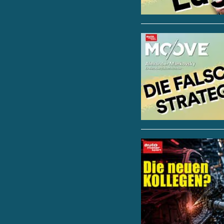
Besonders clever: Scha
Drehzahlbegrenzer s
elektrischen GR-Spo