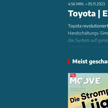
4:56 MIN.
•
05.11.2023
Toyota | 
Toyota revolutionier
Handschaltungs-Simu
das System auf ganze
Schalthebel vermitte
simuliert ist.
Meist gescha
Die Japaner gehen da
virtuelle Gänge sind m
Zugkraftunterbrechun
Soundgenerator steu
Vibrationen beim unt