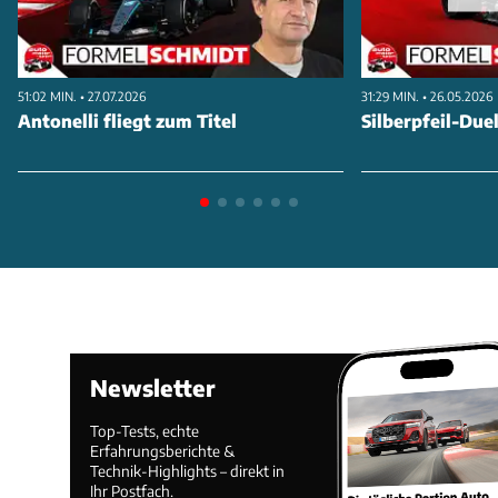
gewinnt Toyota noch mehr an Aufmerksamkeit.
ANZEIGE
51:02 MIN. • 27.07.2026
31:29 MIN. • 26.05.2026
Antonelli fliegt zum Titel
Silberpfeil-Duel
Newsletter
Top-Tests, echte
Und Toyota will bei den Supercars nicht nur
Erfahrungsberichte &
Technik-Highlights – direkt in
mitfahren, die Japaner haben ganz klar Siege und
Ihr Postfach.