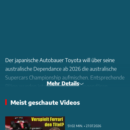
Der japanische Autobauer Toyota will über seine
australische Dependance ab 2026 die australische
Supercars Championship aufmischen. Entsprechende
Mehr Details
Pläne wurden jetzt im Vorfeld des legendären
Bathurst 1000-Rennens verkündet. Gefahren
Meist geschaute Videos
werden soll mit mindestens vier Supra-Modellen, die
die Japaner in Zusammenarbeit mit dem Walkinshaw
Andretti United-Rennteam (WAU) aufbauen und
51:02 MIN. • 27.07.2026
einsetzen will. WAU blickt auf sieben Siege beim