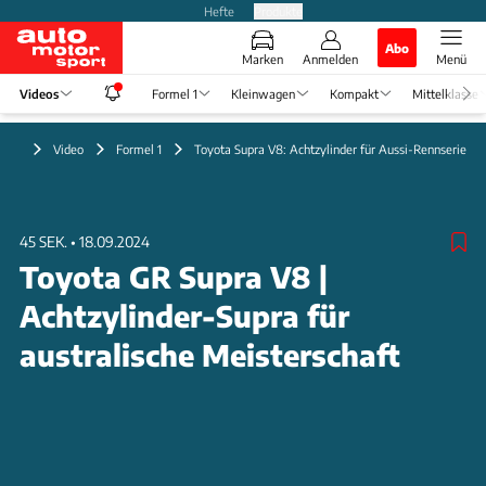
Hefte
Produkte
Abo
Marken
Anmelden
Menü
Videos
Formel 1
Kleinwagen
Kompakt
Mittelklasse
Video
Formel 1
Toyota Supra V8: Achtzylinder für Aussi-Rennserie
45 SEK.
•
18.09.2024
Toyota GR Supra V8 |
Achtzylinder-Supra für
australische Meisterschaft