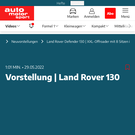
Hefte
Produkte
Abo
Marken
Anmelden
Menü
Videos
Formel 1
Kleinwagen
Kompakt
Mittelklasse
eo
Neuvorstellungen
Land Rover Defender 130 | XXL-Offroader mit 8 Sitzen im 
1:01 MIN.
•
29.05.2022
Vorstellung | Land Rover 130