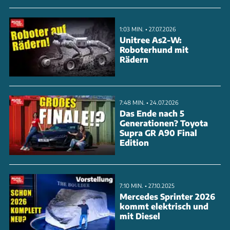
Die Preise starten bei 87.300 Euro für den D250 SE,
der Top-P400 X kostet 124.400 Euro.
1:03 MIN. • 27.07.2026
Unitree As2-W:
Roboterhund mit
ANZEIGE
Rädern
7:48 MIN. • 24.07.2026
Das Ende nach 5
Generationen? Toyota
Supra GR A90 Final
Edition
7:10 MIN. • 27.10.2025
Mercedes Sprinter 2026
kommt elektrisch und
mit Diesel