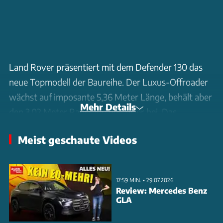
Land Rover präsentiert mit dem Defender 130 das
neue Topmodell der Baureihe. Der Luxus-Offroader
wächst auf imposante 5,36 Meter Länge, behält aber
Mehr Details
den 3,02 Meter Radstand des 110er bei. Das
Platzangebot ist üppig: Als Achtsitzer bleiben noch
Meist geschaute Videos
389 Liter Kofferraum, maximal sind 2.516 Liter
möglich. Antriebsseitig stehen drei 3,0-Liter-
Reihensechszylinder mit Mildhybrid zur Wahl: Der
17:59 MIN. • 29.07.2026
P400 Benziner mit 400 PS sowie zwei Diesel mit 250
Review: Mercedes Benz
GLA
PS (D250) und 300 PS (D300). Serienmäßig an Bord:
Luftfederung, Panoramadach und 11,4-Zoll-Display.