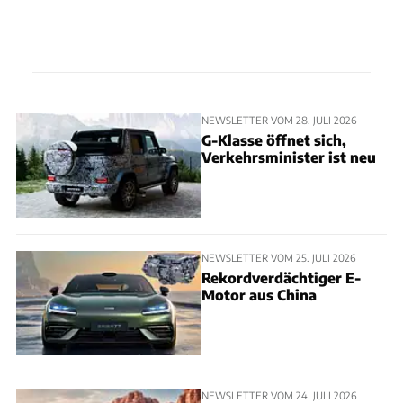
NEWSLETTER VOM 28. JULI 2026
G-Klasse öffnet sich,
Verkehrsminister ist neu
NEWSLETTER VOM 25. JULI 2026
Rekordverdächtiger E-
Motor aus China
NEWSLETTER VOM 24. JULI 2026