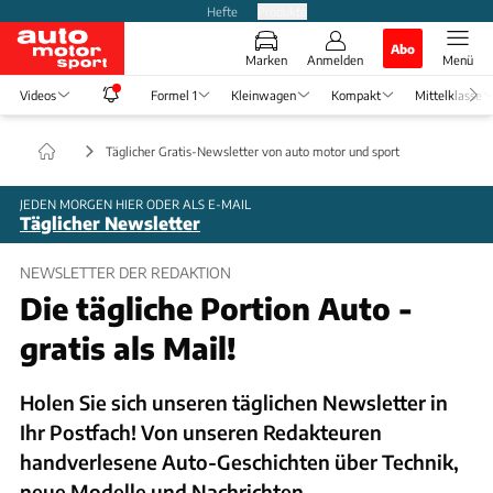
Hefte
Produkte
Abo
Marken
Anmelden
Menü
Videos
Formel 1
Kleinwagen
Kompakt
Mittelklasse
Täglicher Gratis-Newsletter von auto motor und sport
JEDEN MORGEN HIER ODER ALS E-MAIL
Täglicher Newsletter
NEWSLETTER DER REDAKTION
Die tägliche Portion Auto -
gratis als Mail!
Holen Sie sich unseren täglichen Newsletter in
Ihr Postfach! Von unseren Redakteuren
handverlesene Auto-Geschichten über Technik,
neue Modelle und Nachrichten.