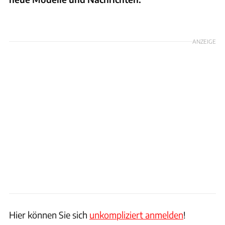
Foto: Hersteller/ Arturo Rivas / SB Medien / Patrick Lang
ANZEIGE
Hier können Sie sich
unkompliziert anmelden
!