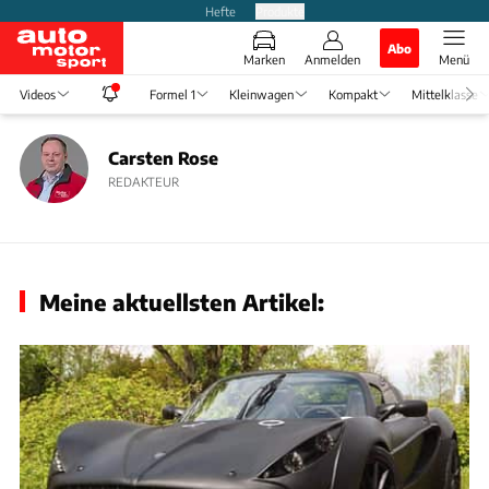
Hefte
Produkte
Abo
Marken
Anmelden
Menü
Videos
Formel 1
Kleinwagen
Kompakt
Mittelklasse
Carsten Rose
REDAKTEUR
Meine aktuellsten Artikel: