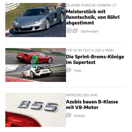
20 JAHRE PORSCHE CARRERA GT
Meisterstück mit
Renntechnik, von Röhrl
abgestimmt
Sportwagen
TOP 50 IM TEST 0-200-0 KM/H
Die Sprint-Brems-Könige
im Supertest
Tests
MERCEDES B55 AMG
Azubis bauen B-Klasse
mit V8-Motor
Verkehr